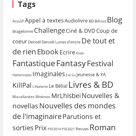
Tags
Blog
Appel à textes
Audiolivre
BD
Bifrost
ActuSF
Challenge
Coup de
Ciné & DVD
Bragelonne
De tout et
coeur
Denoël
Denoël Lunes d'encre
de rien
Ebook
Ecrire
Essai
Fantasy
Fantastique
Festival
Imaginales
Jeunesse & YA
Halliennales
J'ai Lu
Livres & BD
KillPal
Le Bélial
L'Atalante
Nouvelles &
MrLhisbei
Miscellanées
Mnémos
Nouvelles des mondes
novellas
de l'imaginaire
Parutions et
Roman
sorties
Prix
Revues
PSF2014
PSF2021