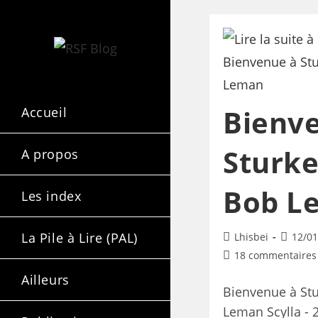
Bienv
Accueil
Sturke
A propos
Bob L
Les index
La Pile à Lire (PAL)
Lhisbei
12/01
18 commentaires
Ailleurs
Bienvenue à Stu
Leman Scylla - 