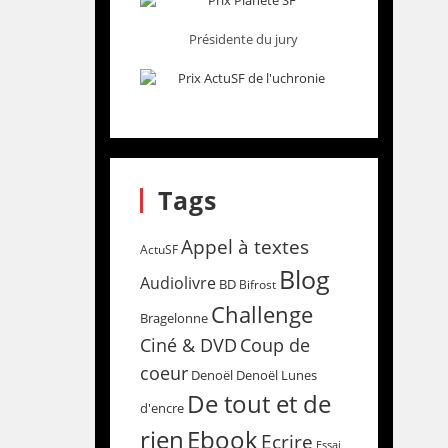
Présidente du jury
Tags
Appel à textes
ActuSF
Blog
Audiolivre
BD
Bifrost
Challenge
Bragelonne
Coup de
Ciné & DVD
coeur
Denoël
Denoël Lunes
De tout et de
d'encre
rien
Ebook
Ecrire
Essai