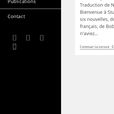
Publications
Traduction de N
Bienvenue à Stu
Contact
six nouvelles, d
français, de Bo
n'aviez…
Continuer La Lecture