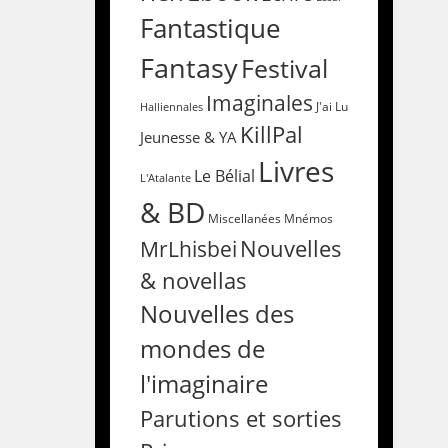
Fantastique
Fantasy
Festival
Imaginales
Halliennales
J'ai Lu
KillPal
Jeunesse & YA
Livres
Le Bélial
L'Atalante
& BD
Miscellanées
Mnémos
Nouvelles
MrLhisbei
& novellas
Nouvelles des
mondes de
l'imaginaire
Parutions et sorties