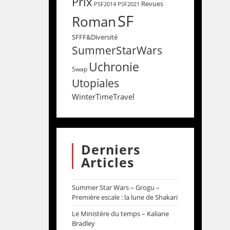
Prix
Revues
PSF2014
PSF2021
SF
Roman
SFFF&Diversité
SummerStarWars
Uchronie
Swap
Utopiales
WinterTimeTravel
Derniers
Articles
Summer Star Wars – Grogu –
Première escale : la lune de Shakari
Le Ministère du temps – Kaliane
Bradley