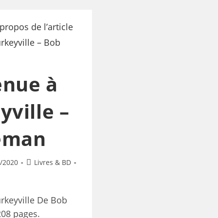
enue à
yville –
eman
/2020
Livres & BD
rkeyville De Bob
208 pages.