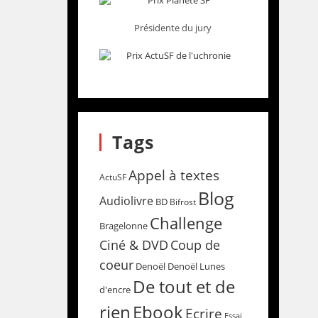
Présidente du jury
Tags
Appel à textes
ActuSF
Blog
Audiolivre
BD
Bifrost
Challenge
Bragelonne
Coup de
Ciné & DVD
coeur
Denoël
Denoël Lunes
De tout et de
d'encre
rien
Ebook
Ecrire
Essai