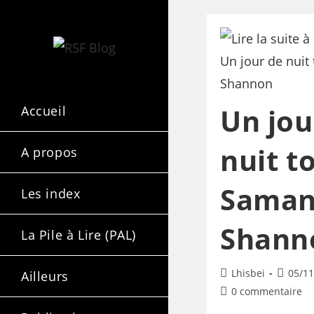
Un jou
Accueil
nuit t
A propos
Saman
Les index
Shann
La Pile à Lire (PAL)
Lhisbei
05/11
Ailleurs
0 commentaire