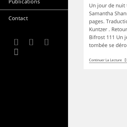
Publications
Un jour de nui
Samantha Shann
Contact
pages. Traduct
Kuntzer . Retou
Bifrost 111 Un j
tombée se dér
Continuer La Lecture