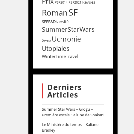
Prix
Revues
PSF2014
PSF2021
SF
Roman
SFFF&Diversité
SummerStarWars
Uchronie
Swap
Utopiales
WinterTimeTravel
Derniers
Articles
Summer Star Wars – Grogu –
Première escale : la lune de Shakari
Le Ministère du temps – Kaliane
Bradley