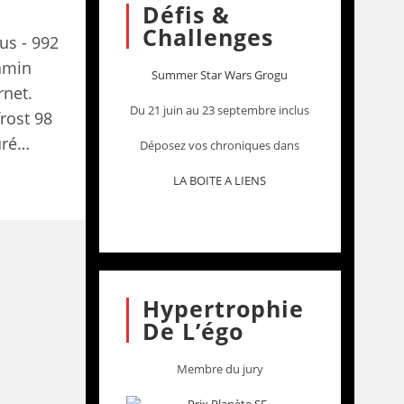
Défis &
Challenges
s - 992
amin
Summer Star Wars Grogu
rnet.
Du 21 juin au 23 septembre inclus
rost 98
uré…
Déposez vos chroniques dans
LA BOITE A LIENS
Hypertrophie
De L’égo
Membre du jury