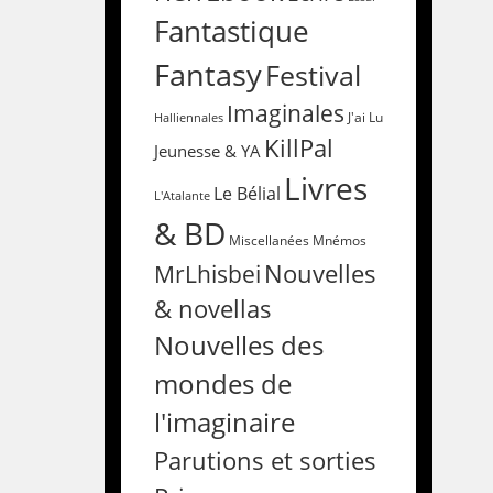
Fantastique
Fantasy
Festival
Imaginales
Halliennales
J'ai Lu
KillPal
Jeunesse & YA
Livres
Le Bélial
L'Atalante
& BD
Miscellanées
Mnémos
Nouvelles
MrLhisbei
& novellas
Nouvelles des
mondes de
l'imaginaire
Parutions et sorties