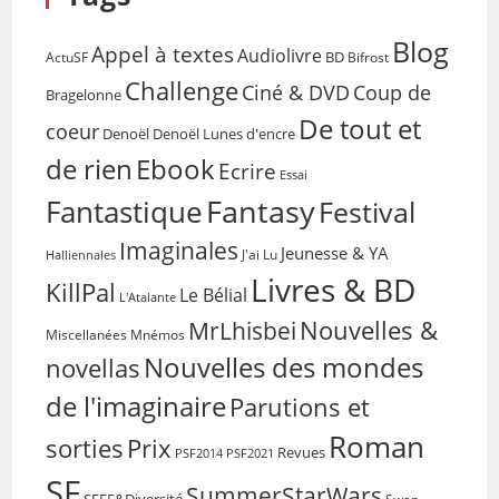
Blog
Appel à textes
Audiolivre
BD
Bifrost
ActuSF
Challenge
Coup de
Ciné & DVD
Bragelonne
De tout et
coeur
Denoël
Denoël Lunes d'encre
de rien
Ebook
Ecrire
Essai
Fantasy
Fantastique
Festival
Imaginales
Jeunesse & YA
Halliennales
J'ai Lu
Livres & BD
KillPal
Le Bélial
L'Atalante
Nouvelles &
MrLhisbei
Miscellanées
Mnémos
Nouvelles des mondes
novellas
de l'imaginaire
Parutions et
Roman
sorties
Prix
Revues
PSF2014
PSF2021
SF
SummerStarWars