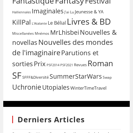
Fantasy
Fantastique
Festival
Imaginales
Jeunesse & YA
Halliennales
J'ai Lu
Livres & BD
KillPal
Le Bélial
L'Atalante
Nouvelles &
MrLhisbei
Miscellanées
Mnémos
Nouvelles des mondes
novellas
de l'imaginaire
Parutions et
Roman
sorties
Prix
Revues
PSF2014
PSF2021
SF
SummerStarWars
SFFF&Diversité
Swap
Uchronie
Utopiales
WinterTimeTravel
Derniers Articles