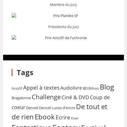
Membre du jury
Présidente du jury
Tags
Blog
Appel à textes
Audiolivre
BD
Bifrost
ActuSF
Challenge
Coup de
Ciné & DVD
Bragelonne
De tout et
coeur
Denoël
Denoël Lunes d'encre
de rien
Ebook
Ecrire
Essai