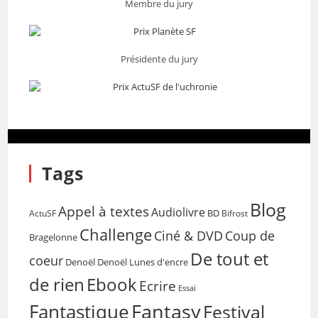
Membre du jury
Présidente du jury
Tags
Blog
Appel à textes
Audiolivre
BD
Bifrost
ActuSF
Challenge
Coup de
Ciné & DVD
Bragelonne
De tout et
coeur
Denoël
Denoël Lunes d'encre
de rien
Ebook
Ecrire
Essai
Fantasy
Fantastique
Festival