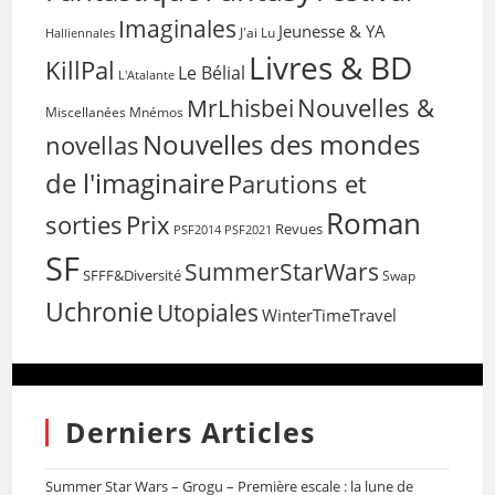
Imaginales
Jeunesse & YA
Halliennales
J'ai Lu
Livres & BD
KillPal
Le Bélial
L'Atalante
Nouvelles &
MrLhisbei
Miscellanées
Mnémos
Nouvelles des mondes
novellas
de l'imaginaire
Parutions et
Roman
sorties
Prix
Revues
PSF2014
PSF2021
SF
SummerStarWars
SFFF&Diversité
Swap
Uchronie
Utopiales
WinterTimeTravel
Derniers Articles
Summer Star Wars – Grogu – Première escale : la lune de