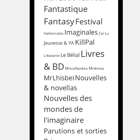
Fantastique
Fantasy
Festival
Imaginales
Halliennales
J'ai Lu
KillPal
Jeunesse & YA
Livres
Le Bélial
L'Atalante
& BD
Miscellanées
Mnémos
Nouvelles
MrLhisbei
& novellas
Nouvelles des
mondes de
l'imaginaire
Parutions et sorties