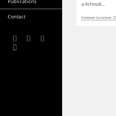
Publications
a échoué…
Contact
Continuer La Lecture