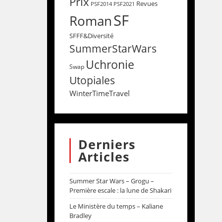
Prix
Revues
PSF2014
PSF2021
SF
Roman
SFFF&Diversité
SummerStarWars
Uchronie
Swap
Utopiales
WinterTimeTravel
Derniers
Articles
Summer Star Wars – Grogu –
Première escale : la lune de Shakari
Le Ministère du temps – Kaliane
Bradley