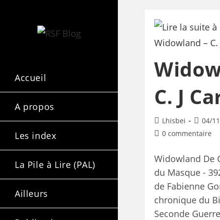
Widow
Accueil
C. J Ca
A propos
Lhisbei
04/11
0 commentaire
Les index
Widowland De C.
La Pile à Lire (PAL)
du Masque - 39
de Fabienne Go
Ailleurs
chronique du Bi
Seconde Guerre