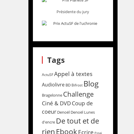
Présidente du jury
Tags
Appel à textes
ActuSF
Blog
Audiolivre
BD
Bifrost
Challenge
Bragelonne
Coup de
Ciné & DVD
coeur
Denoël
Denoël Lunes
De tout et de
d'encre
rien
Ebook
Ecrire
Essai