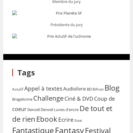
Membre du jury
Présidente du jury
Tags
Blog
Appel à textes
Audiolivre
BD
Bifrost
ActuSF
Challenge
Coup de
Ciné & DVD
Bragelonne
De tout et
coeur
Denoël
Denoël Lunes d'encre
de rien
Ebook
Ecrire
Essai
Fantasy
Fantastique
Festival