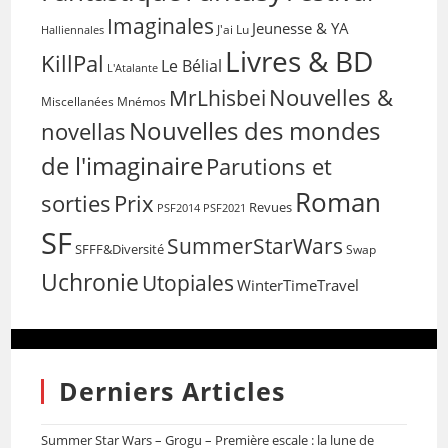
Imaginales
Jeunesse & YA
Halliennales
J'ai Lu
Livres & BD
KillPal
Le Bélial
L'Atalante
Nouvelles &
MrLhisbei
Miscellanées
Mnémos
Nouvelles des mondes
novellas
de l'imaginaire
Parutions et
Roman
sorties
Prix
Revues
PSF2014
PSF2021
SF
SummerStarWars
SFFF&Diversité
Swap
Uchronie
Utopiales
WinterTimeTravel
Derniers Articles
Summer Star Wars – Grogu – Première escale : la lune de