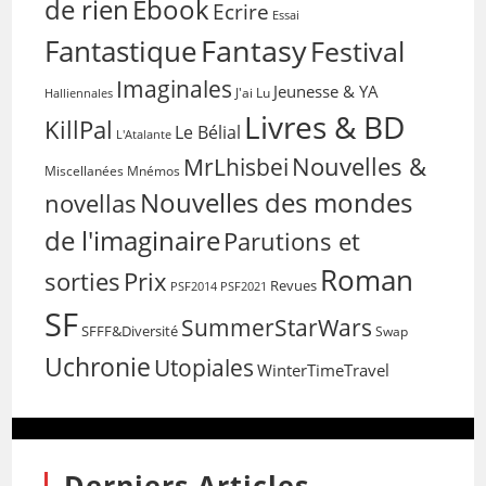
de rien
Ebook
Ecrire
Essai
Fantasy
Fantastique
Festival
Imaginales
Jeunesse & YA
Halliennales
J'ai Lu
Livres & BD
KillPal
Le Bélial
L'Atalante
Nouvelles &
MrLhisbei
Miscellanées
Mnémos
Nouvelles des mondes
novellas
de l'imaginaire
Parutions et
Roman
sorties
Prix
Revues
PSF2014
PSF2021
SF
SummerStarWars
SFFF&Diversité
Swap
Uchronie
Utopiales
WinterTimeTravel
Derniers Articles