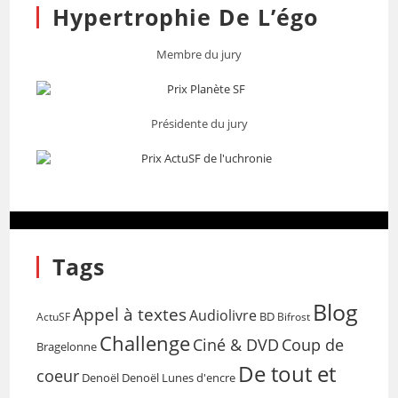
Hypertrophie De L’égo
Membre du jury
Présidente du jury
Tags
Blog
Appel à textes
Audiolivre
BD
Bifrost
ActuSF
Challenge
Coup de
Ciné & DVD
Bragelonne
De tout et
coeur
Denoël
Denoël Lunes d'encre