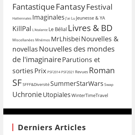
Fantasy
Fantastique
Festival
Imaginales
Jeunesse & YA
Halliennales
J'ai Lu
Livres & BD
KillPal
Le Bélial
L'Atalante
Nouvelles &
MrLhisbei
Miscellanées
Mnémos
Nouvelles des mondes
novellas
de l'imaginaire
Parutions et
Roman
sorties
Prix
Revues
PSF2014
PSF2021
SF
SummerStarWars
SFFF&Diversité
Swap
Uchronie
Utopiales
WinterTimeTravel
Derniers Articles