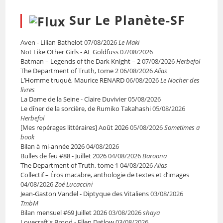
Sur Le Planète-SF
Aven - Lilian Bathelot
07/08/2026
Le Maki
Not Like Other Girls - AL Goldfuss
07/08/2026
Batman – Legends of the Dark Knight – 2
07/08/2026
Herbefol
The Department of Truth, tome 2
06/08/2026
Alias
L’Homme truqué, Maurice RENARD
06/08/2026
Le Nocher des
livres
La Dame de la Seine - Claire Duvivier
05/08/2026
Le dîner de la sorcière, de Rumiko Takahashi
05/08/2026
Herbefol
[Mes repérages littéraires] Août 2026
05/08/2026
Sometimes a
book
Bilan à mi-année 2026
04/08/2026
Bulles de feu #88 - Juillet 2026
04/08/2026
Baroona
The Department of Truth, tome 1
04/08/2026
Alias
Collectif – Éros macabre, anthologie de textes et d’images
04/08/2026
Zoé Lucaccini
Jean-Gaston Vandel - Diptyque des Vitaliens
03/08/2026
TmbM
Bilan mensuel #69 Juillet 2026
03/08/2026
shaya
Lovecraft's Brood - Ellen Datlow
03/08/2026