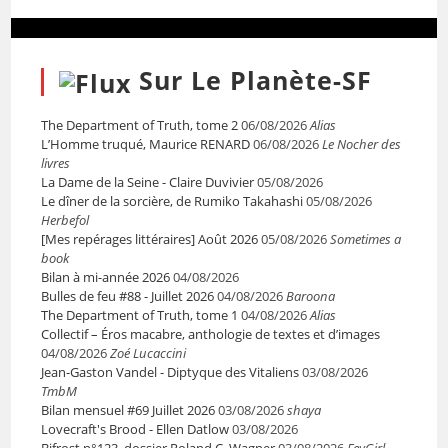
Sur Le Planète-SF
The Department of Truth, tome 2
06/08/2026
Alias
L’Homme truqué, Maurice RENARD
06/08/2026
Le Nocher des
livres
La Dame de la Seine - Claire Duvivier
05/08/2026
Le dîner de la sorcière, de Rumiko Takahashi
05/08/2026
Herbefol
[Mes repérages littéraires] Août 2026
05/08/2026
Sometimes a
book
Bilan à mi-année 2026
04/08/2026
Bulles de feu #88 - Juillet 2026
04/08/2026
Baroona
The Department of Truth, tome 1
04/08/2026
Alias
Collectif – Éros macabre, anthologie de textes et d’images
04/08/2026
Zoé Lucaccini
Jean-Gaston Vandel - Diptyque des Vitaliens
03/08/2026
TmbM
Bilan mensuel #69 Juillet 2026
03/08/2026
shaya
Lovecraft's Brood - Ellen Datlow
03/08/2026
Bifrost n°123, dossier Roland C. Wagner
03/08/2026
FeyGirl