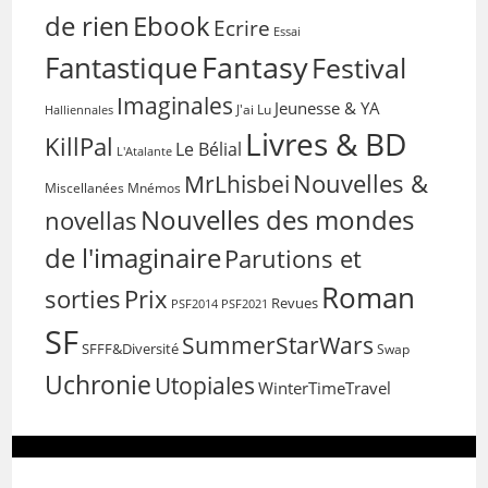
de rien
Ebook
Ecrire
Essai
Fantasy
Fantastique
Festival
Imaginales
Jeunesse & YA
Halliennales
J'ai Lu
Livres & BD
KillPal
Le Bélial
L'Atalante
Nouvelles &
MrLhisbei
Miscellanées
Mnémos
Nouvelles des mondes
novellas
de l'imaginaire
Parutions et
Roman
sorties
Prix
Revues
PSF2014
PSF2021
SF
SummerStarWars
SFFF&Diversité
Swap
Uchronie
Utopiales
WinterTimeTravel