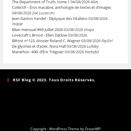
The Department of Truth, tome 1
04/08/2026
Alias
Collectif – Éros macabre, anthologie de textes et d’images
04/08/2026
Zoé Lucaccini
Jean-Gaston Vandel - Diptyque des Vitaliens
03/08/2026
TmbM
Bilan mensuel #69 Juillet 2026
03/08/2026
shaya
Lovecraft's Brood - Ellen Datlow
03/08/2026
Bifrost n°123, dossier Roland C. Wagner
03/08/2026
FeyGirl
De glycines et d’acier, Nora Hall
03/08/2026
Lullaby
Marathon -490, d’Éric Tréguier
03/08/2026
Herbefol
RSF Blog © 2023. Tous Droits Réservés.
Copyright - WordPress Theme by OceanWP