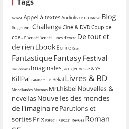
Tags
Blog
Appel à textes
Audiolivre
BD
Bifrost
ActuSF
Challenge
Coup de
Ciné & DVD
Bragelonne
De tout et
coeur
Denoël
Denoël Lunes d'encre
de rien
Ebook
Ecrire
Essai
Fantasy
Fantastique
Festival
Imaginales
Jeunesse & YA
Halliennales
J'ai Lu
Livres & BD
KillPal
Le Bélial
L'Atalante
Nouvelles &
MrLhisbei
Miscellanées
Mnémos
Nouvelles des mondes
novellas
de l'imaginaire
Parutions et
Roman
sorties
Prix
Revues
PSF2014
PSF2021