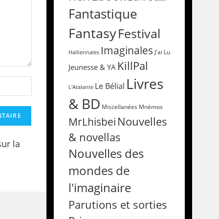
Fantastique
Fantasy
Festival
Imaginales
Halliennales
J'ai Lu
KillPal
Jeunesse & YA
Livres
Le Bélial
L'Atalante
& BD
Miscellanées
Mnémos
Nouvelles
MrLhisbei
& novellas
sur la
Nouvelles des
mondes de
l'imaginaire
Parutions et sorties