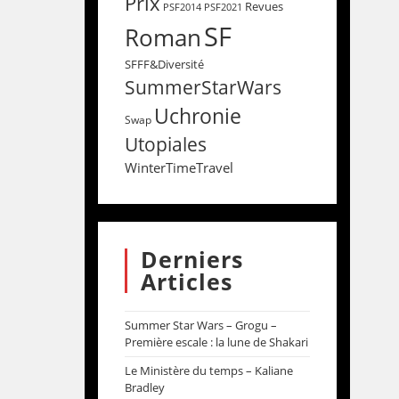
Prix
Revues
PSF2014
PSF2021
SF
Roman
SFFF&Diversité
SummerStarWars
Uchronie
Swap
Utopiales
WinterTimeTravel
Derniers
Articles
Summer Star Wars – Grogu –
Première escale : la lune de Shakari
Le Ministère du temps – Kaliane
Bradley