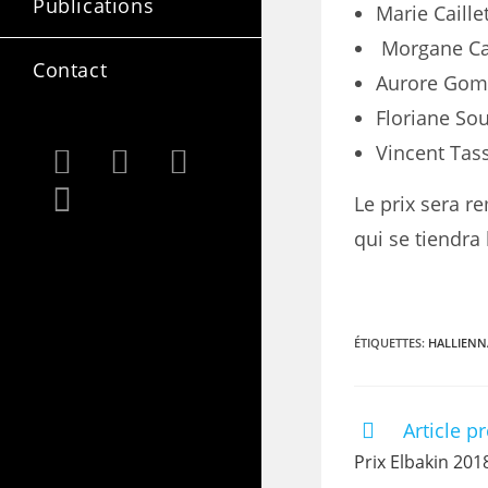
Publications
Marie Caille
Morgane Ca
Contact
Aurore Gom
Floriane So
Vincent Tas
Le prix sera r
qui se tiendra
ÉTIQUETTES
:
HALLIENN
Article p
Prix Elbakin 20