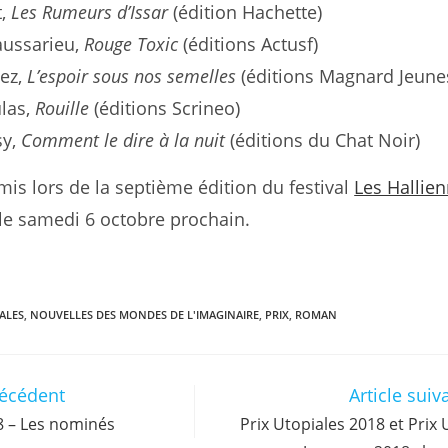
t,
Les Rumeurs d’Issar
(édition Hachette)
ussarieu,
Rouge Toxic
(éditions Actusf)
ez,
L’espoir sous nos semelles
(éditions Magnard Jeune
ulas,
Rouille
(éditions Scrineo)
sy,
Comment le dire à la nuit
(éditions du Chat Noir)
emis lors de la septième édition du festival
Les Hallie
 le samedi 6 octobre prochain.
ALES
,
NOUVELLES DES MONDES DE L'IMAGINAIRE
,
PRIX
,
ROMAN
récédent
Article suiv
18 – Les nominés
Prix Utopiales 2018 et Prix 