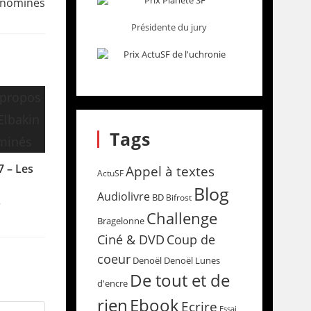
s nominés
Présidente du jury
Tags
7 – Les
Appel à textes
ActuSF
Blog
Audiolivre
BD
Bifrost
7
Challenge
Bragelonne
Coup de
Ciné & DVD
coeur
Denoël
Denoël Lunes
De tout et de
d'encre
rien
Ebook
Ecrire
Essai