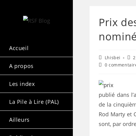
Prix de
nominé
Accueil
Lhisbei
2
0 commentair
A propos
Les index
publié dans l’a
La Pile à Lire (PAL)
de la cinquièm
Rod Marty et C
Ailleurs
sont, par ordr