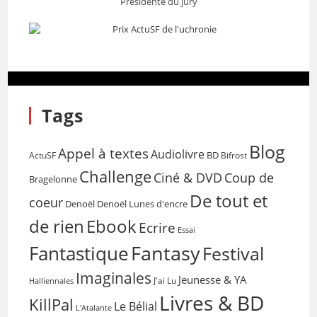
Présidente du jury
Tags
Blog
Appel à textes
Audiolivre
BD
Bifrost
ActuSF
Challenge
Coup de
Ciné & DVD
Bragelonne
De tout et
coeur
Denoël
Denoël Lunes d'encre
de rien
Ebook
Ecrire
Essai
Fantasy
Fantastique
Festival
Imaginales
Jeunesse & YA
Halliennales
J'ai Lu
Livres & BD
KillPal
Le Bélial
L'Atalante