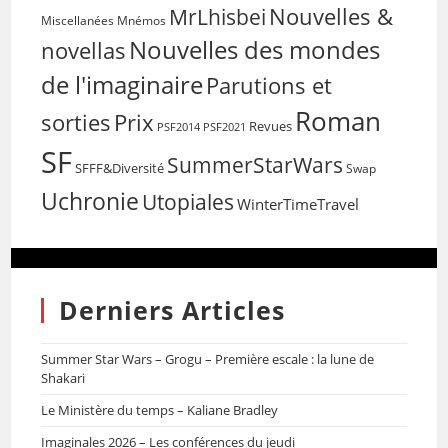
Nouvelles &
MrLhisbei
Miscellanées
Mnémos
Nouvelles des mondes
novellas
de l'imaginaire
Parutions et
Roman
sorties
Prix
Revues
PSF2014
PSF2021
SF
SummerStarWars
SFFF&Diversité
Swap
Uchronie
Utopiales
WinterTimeTravel
Derniers Articles
Summer Star Wars – Grogu – Première escale : la lune de
Shakari
Le Ministère du temps – Kaliane Bradley
Imaginales 2026 – Les conférences du jeudi