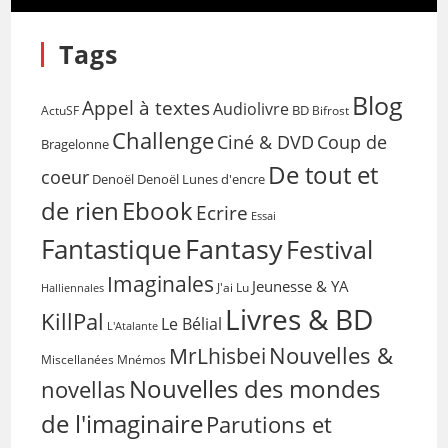
Tags
Blog
Appel à textes
Audiolivre
BD
Bifrost
ActuSF
Challenge
Coup de
Ciné & DVD
Bragelonne
De tout et
coeur
Denoël
Denoël Lunes d'encre
de rien
Ebook
Ecrire
Essai
Fantasy
Fantastique
Festival
Imaginales
Jeunesse & YA
Halliennales
J'ai Lu
Livres & BD
KillPal
Le Bélial
L'Atalante
Nouvelles &
MrLhisbei
Miscellanées
Mnémos
Nouvelles des mondes
novellas
de l'imaginaire
Parutions et