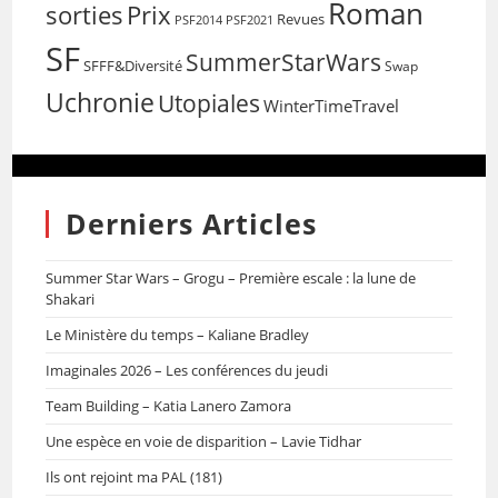
Roman
sorties
Prix
Revues
PSF2014
PSF2021
SF
SummerStarWars
SFFF&Diversité
Swap
Uchronie
Utopiales
WinterTimeTravel
Derniers Articles
Summer Star Wars – Grogu – Première escale : la lune de
Shakari
Le Ministère du temps – Kaliane Bradley
Imaginales 2026 – Les conférences du jeudi
Team Building – Katia Lanero Zamora
Une espèce en voie de disparition – Lavie Tidhar
Ils ont rejoint ma PAL (181)