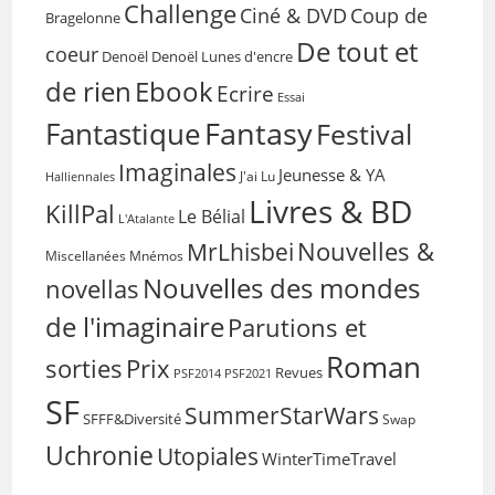
Challenge
Coup de
Ciné & DVD
Bragelonne
De tout et
coeur
Denoël
Denoël Lunes d'encre
de rien
Ebook
Ecrire
Essai
Fantasy
Fantastique
Festival
Imaginales
Jeunesse & YA
Halliennales
J'ai Lu
Livres & BD
KillPal
Le Bélial
L'Atalante
Nouvelles &
MrLhisbei
Miscellanées
Mnémos
Nouvelles des mondes
novellas
de l'imaginaire
Parutions et
Roman
sorties
Prix
Revues
PSF2014
PSF2021
SF
SummerStarWars
SFFF&Diversité
Swap
Uchronie
Utopiales
WinterTimeTravel