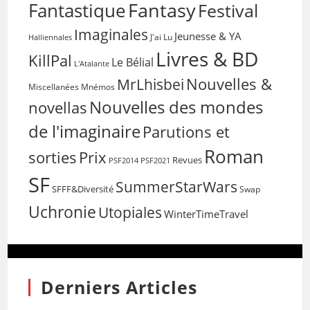
Fantasy
Fantastique
Festival
Imaginales
Jeunesse & YA
Halliennales
J'ai Lu
Livres & BD
KillPal
Le Bélial
L'Atalante
Nouvelles &
MrLhisbei
Miscellanées
Mnémos
Nouvelles des mondes
novellas
de l'imaginaire
Parutions et
Roman
sorties
Prix
Revues
PSF2014
PSF2021
SF
SummerStarWars
SFFF&Diversité
Swap
Uchronie
Utopiales
WinterTimeTravel
Derniers Articles