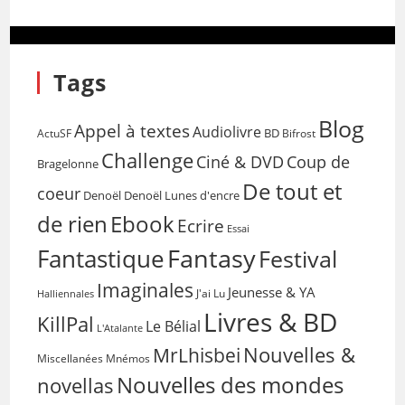
Tags
Blog
Appel à textes
Audiolivre
BD
Bifrost
ActuSF
Challenge
Coup de
Ciné & DVD
Bragelonne
De tout et
coeur
Denoël
Denoël Lunes d'encre
de rien
Ebook
Ecrire
Essai
Fantasy
Fantastique
Festival
Imaginales
Jeunesse & YA
Halliennales
J'ai Lu
Livres & BD
KillPal
Le Bélial
L'Atalante
Nouvelles &
MrLhisbei
Miscellanées
Mnémos
Nouvelles des mondes
novellas