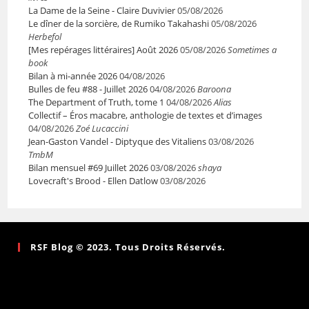
La Dame de la Seine - Claire Duvivier
05/08/2026
Le dîner de la sorcière, de Rumiko Takahashi
05/08/2026
Herbefol
[Mes repérages littéraires] Août 2026
05/08/2026
Sometimes a
book
Bilan à mi-année 2026
04/08/2026
Bulles de feu #88 - Juillet 2026
04/08/2026
Baroona
The Department of Truth, tome 1
04/08/2026
Alias
Collectif – Éros macabre, anthologie de textes et d’images
04/08/2026
Zoé Lucaccini
Jean-Gaston Vandel - Diptyque des Vitaliens
03/08/2026
TmbM
Bilan mensuel #69 Juillet 2026
03/08/2026
shaya
Lovecraft's Brood - Ellen Datlow
03/08/2026
RSF Blog © 2023. Tous Droits Réservés.