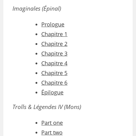
Imaginales
(Épinal)
Prologue
Chapitre 1
Chapitre 2
Chapitre 3
Chapitre 4
Chapitre 5
Chapitre 6
Épilogue
Trolls & Légendes IV (Mons)
Part one
Part two