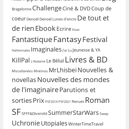
Challenge
Coup de
Ciné & DVD
Bragelonne
De tout et
coeur
Denoël
Denoël Lunes d'encre
de rien
Ebook
Ecrire
Essai
Fantasy
Fantastique
Festival
Imaginales
Jeunesse & YA
Halliennales
J'ai Lu
Livres & BD
KillPal
Le Bélial
L'Atalante
Nouvelles &
MrLhisbei
Miscellanées
Mnémos
Nouvelles des mondes
novellas
de l'imaginaire
Parutions et
Roman
sorties
Prix
Revues
PSF2014
PSF2021
SF
SummerStarWars
SFFF&Diversité
Swap
Uchronie
Utopiales
WinterTimeTravel