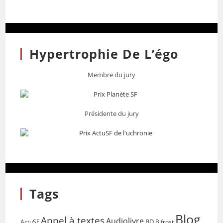
Hypertrophie De L’égo
Membre du jury
Présidente du jury
Tags
Blog
Appel à textes
Audiolivre
BD
Bifrost
ActuSF