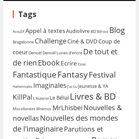
Tags
Blog
Appel à textes
Audiolivre
BD
Bifrost
ActuSF
Challenge
Coup de
Ciné & DVD
Bragelonne
De tout et
coeur
Denoël
Denoël Lunes d'encre
de rien
Ebook
Ecrire
Essai
Fantasy
Fantastique
Festival
Imaginales
Jeunesse & YA
Halliennales
J'ai Lu
Livres & BD
KillPal
Le Bélial
L'Atalante
Nouvelles &
MrLhisbei
Miscellanées
Mnémos
Nouvelles des mondes
novellas
de l'imaginaire
Parutions et