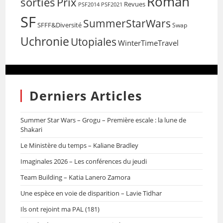
Roman
sorties
Prix
Revues
PSF2014
PSF2021
SF
SummerStarWars
SFFF&Diversité
Swap
Uchronie
Utopiales
WinterTimeTravel
Derniers Articles
Summer Star Wars – Grogu – Première escale : la lune de
Shakari
Le Ministère du temps – Kaliane Bradley
Imaginales 2026 – Les conférences du jeudi
Team Building – Katia Lanero Zamora
Une espèce en voie de disparition – Lavie Tidhar
Ils ont rejoint ma PAL (181)