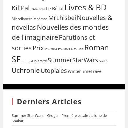
Livres & BD
KillPal
Le Bélial
L'Atalante
Nouvelles &
MrLhisbei
Miscellanées
Mnémos
Nouvelles des mondes
novellas
de l'imaginaire
Parutions et
Roman
sorties
Prix
Revues
PSF2014
PSF2021
SF
SummerStarWars
SFFF&Diversité
Swap
Uchronie
Utopiales
WinterTimeTravel
Derniers Articles
Summer Star Wars – Grogu – Première escale : la lune de
Shakari