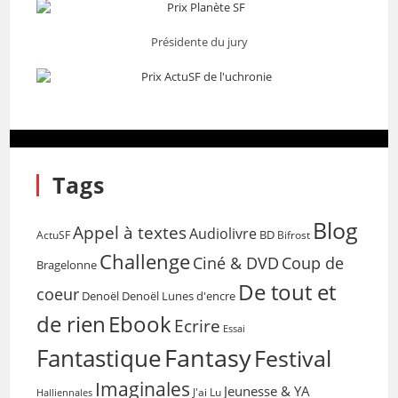
Présidente du jury
Tags
Blog
Appel à textes
Audiolivre
BD
Bifrost
ActuSF
Challenge
Coup de
Ciné & DVD
Bragelonne
De tout et
coeur
Denoël
Denoël Lunes d'encre
de rien
Ebook
Ecrire
Essai
Fantasy
Fantastique
Festival
Imaginales
Jeunesse & YA
Halliennales
J'ai Lu