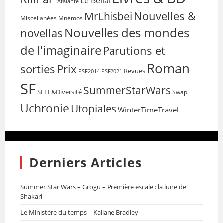
Le Bélial
L'Atalante
Nouvelles &
MrLhisbei
Miscellanées
Mnémos
Nouvelles des mondes
novellas
de l'imaginaire
Parutions et
Roman
sorties
Prix
Revues
PSF2014
PSF2021
SF
SummerStarWars
SFFF&Diversité
Swap
Uchronie
Utopiales
WinterTimeTravel
Derniers Articles
Summer Star Wars – Grogu – Première escale : la lune de
Shakari
Le Ministère du temps – Kaliane Bradley