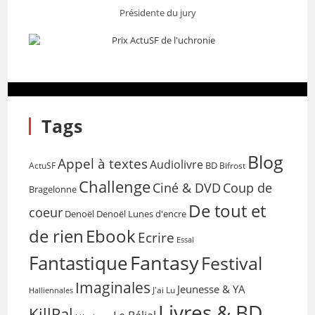
Présidente du jury
Tags
Blog
Appel à textes
Audiolivre
BD
Bifrost
ActuSF
Challenge
Coup de
Ciné & DVD
Bragelonne
De tout et
coeur
Denoël
Denoël Lunes d'encre
de rien
Ebook
Ecrire
Essai
Fantasy
Fantastique
Festival
Imaginales
Jeunesse & YA
Halliennales
J'ai Lu
Livres & BD
KillPal