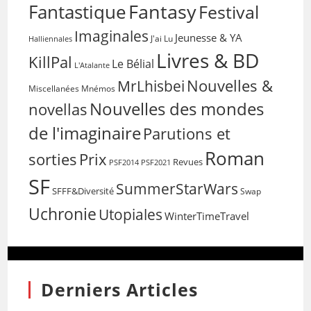
Fantasy
Fantastique
Festival
Imaginales
Jeunesse & YA
Halliennales
J'ai Lu
Livres & BD
KillPal
Le Bélial
L'Atalante
Nouvelles &
MrLhisbei
Miscellanées
Mnémos
Nouvelles des mondes
novellas
de l'imaginaire
Parutions et
Roman
sorties
Prix
Revues
PSF2014
PSF2021
SF
SummerStarWars
SFFF&Diversité
Swap
Uchronie
Utopiales
WinterTimeTravel
Derniers Articles