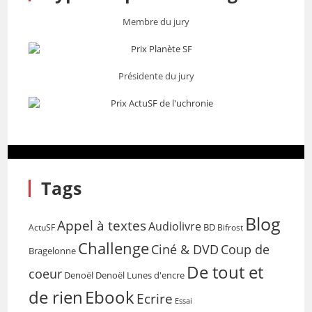
Membre du jury
Présidente du jury
Tags
Blog
Appel à textes
Audiolivre
BD
Bifrost
ActuSF
Challenge
Coup de
Ciné & DVD
Bragelonne
De tout et
coeur
Denoël
Denoël Lunes d'encre
de rien
Ebook
Ecrire
Essai