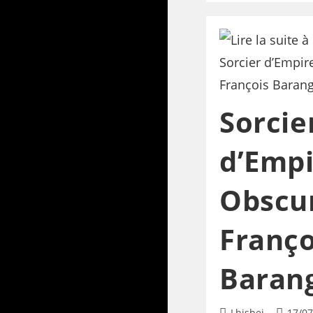
Sorcie
d’Empi
Obscur
Franço
Baran
Lhisbei
17/07