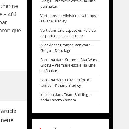
Grogu – Première escale : la lune
atherine
de Shakari
e – 464
Vert
dans
Le Ministère du temps –
Kaliane Bradley
par
chronique
Vert
dans
Une espèce en voie de
disparition – Lavie Tidhar
Alias
dans
Summer Star Wars –
Grogu – Décollage
Baroona
dans
Summer Star Wars –
Grogu – Première escale : la lune
de Shakari
Baroona
dans
Le Ministère du
temps – Kaliane Bradley
Jourdan
dans
Team Building –
Katia Lanero Zamora