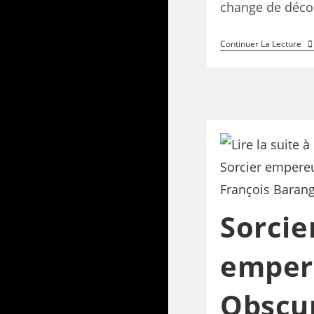
change de décor
Continuer La Lecture
Sorcie
emper
Obscur