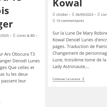
Kowal
is
Lhisbei
06/09/2023
Liv
ger
10 commentaires
Sur la Lune De Mary Robin
/2025
Livres & BD
Kowal Denoël Lunes d'encr
pages. Traduction de Patri
Changement de personnage
ur Ars Obscura T3
Lune, troisième tome de la
ranger Denoël Lunes
Lady Astronaute,…
ages Que celles et
as lu les deux
Continuer La Lecture
 passent leur