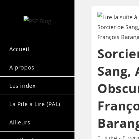
Sorcie
Accueil
Sang, 
A propos
Obscur
Les index
Franço
La Pile à Lire (PAL)
Baran
Ailleurs
Lhisbei
15/03