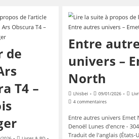
Entre autr
r de
univers – 
Ars
North
a T4 –
Lhisbei
09/01/2026
Liv
is
4 commentaires
Entre autres univers Emet 
ger
Denoël Lunes d'encre - 304
Traduit de l'anglais (États-
/2026
Livres & BD