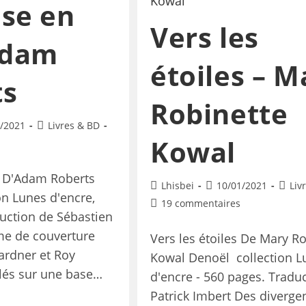
se en
Vers les
Adam
étoiles – M
ts
Robinette
/2021
Livres & BD
Kowal
i D'Adam Roberts
Lhisbei
10/01/2021
Liv
on Lunes d'encre,
19 commentaires
uction de Sébastien
me de couverture
Vers les étoiles De Mary R
ardner et Roy
Kowal Denoël collection L
olés sur une base…
d'encre - 560 pages. Tradu
Patrick Imbert Des diverge