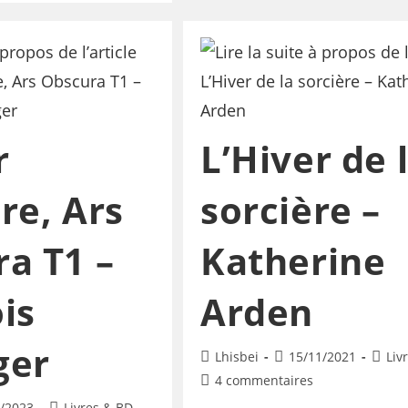
r
L’Hiver de 
re, Ars
sorcière –
a T1 –
Katherine
is
Arden
ger
Lhisbei
15/11/2021
Liv
4 commentaires
/2023
Livres & BD