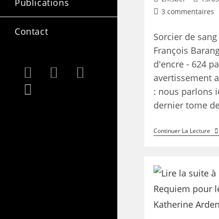
Publications
3 commentaires
Contact
Sorcier de sang
François Baran
d'encre - 624 pa
avertissement 
: nous parlons 
dernier tome d
Continuer La Lecture