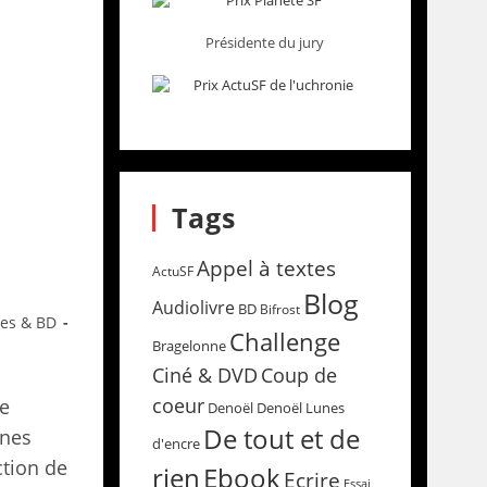
Présidente du jury
Tags
Appel à textes
ActuSF
Blog
Audiolivre
BD
Bifrost
res & BD
Challenge
Bragelonne
Coup de
Ciné & DVD
coeur
e
Denoël
Denoël Lunes
De tout et de
unes
d'encre
ction de
rien
Ebook
Ecrire
Essai