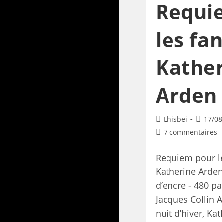
Requi
les fa
Kathe
Arden
Lhisbei
17/08
7 commentaires
Requiem pour l
Katherine Arde
d’encre - 480 p
Jacques Collin A
nuit d’hiver, Ka