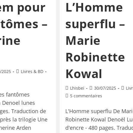
em pour
L’Homme
ntômes –
superflu –
rine
Marie
Robinette
Kowal
/2025
Livres & BD
Lhisbei
30/07/2025
Liv
es fantômes
5 commentaires
n Denoel lunes
ages. Traduction de
L'Homme superflu De Mari
près la trilogie Une
Robinette Kowal Denoël L
therine Arden
d'encre - 480 pages. Tradu