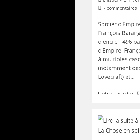
7 commentaires
Sorcier d’Empir
François Baran
d'encre - 496 p
d’Empire, Franço
à multiples casq
(notamment des
Lovecraft) et…
Continuer La Lecture