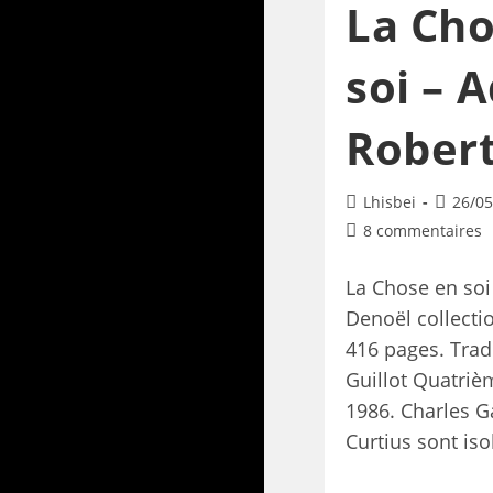
La Cho
soi – 
Rober
Lhisbei
26/05
8 commentaires
La Chose en so
Denoël collecti
416 pages. Trad
Guillot Quatriè
1986. Charles G
Curtius sont is