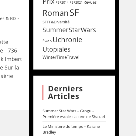
Prix
Revues
PSF2014
PSF2021
SF
Roman
res & BD
SFFF&Diversité
SummerStarWars
Uchronie
ette
Swap
Utopiales
e - 736
WinterTimeTravel
ck Imbert
 Sur la
 série
Derniers
Articles
Summer Star Wars – Grogu –
Première escale : la lune de Shakari
Le Ministère du temps – Kaliane
Bradley