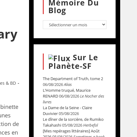
Mémoire Du
Blog
ary
Sur Le
Planète-SF
The Department of Truth, tome 2
res & BD
06/08/2026
Alias
L’Homme truqué, Maurice
RENARD
06/08/2026
Le Nocher des
livres
obinette
La Dame de la Seine - Claire
Duvivier
05/08/2026
unes
Le dîner de la sorcière, de Rumiko
ction de
Takahashi
05/08/2026
Herbefol
[Mes repérages littéraires] Août
nces en
2026
05/08/2026
Sometimes a book