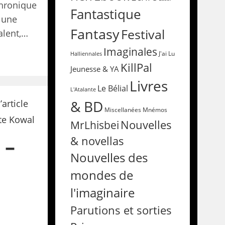
chronique
Fantastique
, une
Fantasy
Festival
alent,…
Imaginales
Halliennales
J'ai Lu
KillPal
Jeunesse & YA
Livres
Le Bélial
L'Atalante
& BD
Miscellanées
Mnémos
Nouvelles
MrLhisbei
 –
& novellas
Nouvelles des
mondes de
l'imaginaire
Parutions et sorties