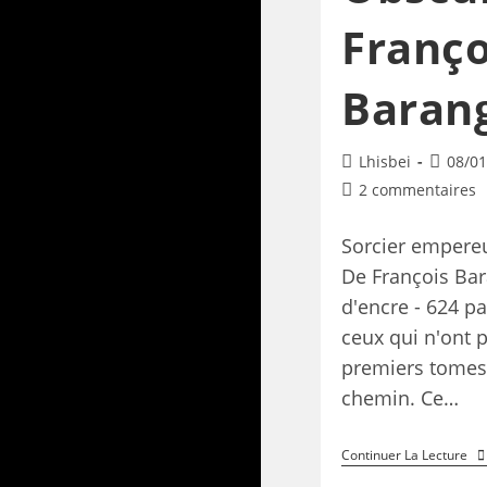
Franço
Baran
Lhisbei
08/01
2 commentaires
Sorcier empere
De François Ba
d'encre - 624 p
ceux qui n'ont p
premiers tomes
chemin. Ce…
Continuer La Lecture