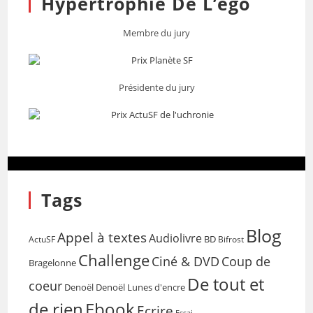
Hypertrophie De L’égo
Membre du jury
Présidente du jury
Tags
Blog
Appel à textes
Audiolivre
BD
Bifrost
ActuSF
Challenge
Coup de
Ciné & DVD
Bragelonne
De tout et
coeur
Denoël
Denoël Lunes d'encre
de rien
Ebook
Ecrire
Essai