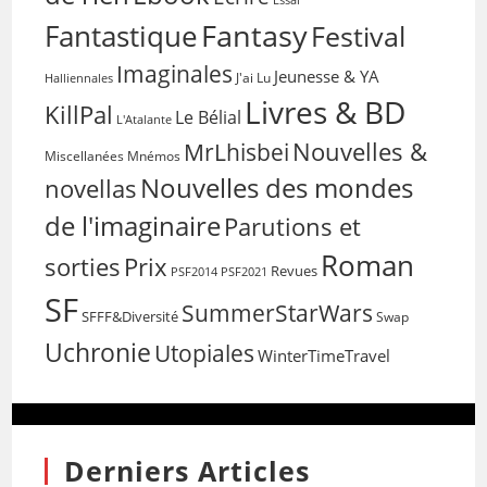
Fantasy
Fantastique
Festival
Imaginales
Jeunesse & YA
Halliennales
J'ai Lu
Livres & BD
KillPal
Le Bélial
L'Atalante
Nouvelles &
MrLhisbei
Miscellanées
Mnémos
Nouvelles des mondes
novellas
de l'imaginaire
Parutions et
Roman
sorties
Prix
Revues
PSF2014
PSF2021
SF
SummerStarWars
SFFF&Diversité
Swap
Uchronie
Utopiales
WinterTimeTravel
Derniers Articles