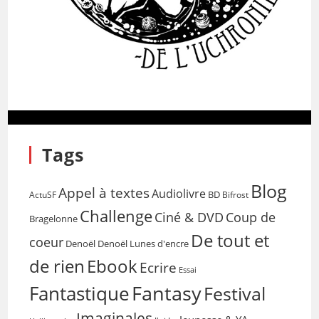
Tags
Blog
Appel à textes
Audiolivre
BD
Bifrost
ActuSF
Challenge
Coup de
Ciné & DVD
Bragelonne
De tout et
coeur
Denoël
Denoël Lunes d'encre
de rien
Ebook
Ecrire
Essai
Fantasy
Fantastique
Festival
Imaginales