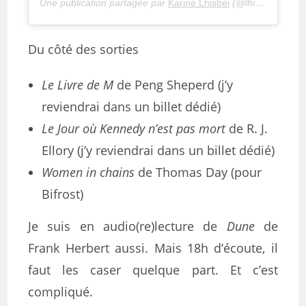
Une publication partagée par
Karine Lhisbei
(@lhisbei) le
18 
Du côté des sorties
Le Livre de M
de Peng Sheperd (j’y
reviendrai dans un billet dédié)
Le Jour où Kennedy n’est pas mort
de R. J.
Ellory (j’y reviendrai dans un billet dédié)
Women in chains
de Thomas Day (pour
Bifrost)
Je suis en audio(re)lecture de
Dune
de
Frank Herbert aussi. Mais 18h d’écoute, il
faut les caser quelque part. Et c’est
compliqué.