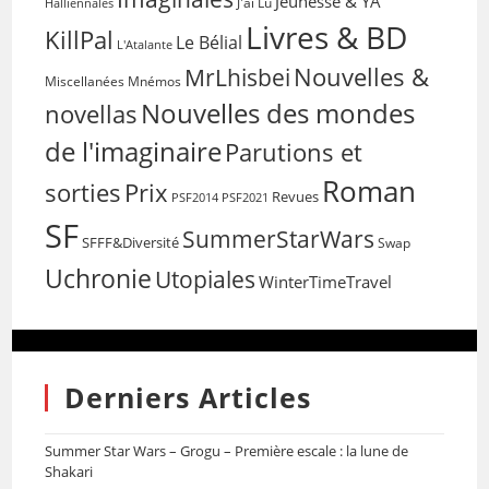
Jeunesse & YA
Halliennales
J'ai Lu
Livres & BD
KillPal
Le Bélial
L'Atalante
Nouvelles &
MrLhisbei
Miscellanées
Mnémos
Nouvelles des mondes
novellas
de l'imaginaire
Parutions et
Roman
sorties
Prix
Revues
PSF2014
PSF2021
SF
SummerStarWars
SFFF&Diversité
Swap
Uchronie
Utopiales
WinterTimeTravel
Derniers Articles
Summer Star Wars – Grogu – Première escale : la lune de
Shakari