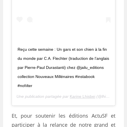
Reçu cette semaine : Un gars et son chien à la fin
du monde par C.A. Flechter (traduction de l’anglais
par Pierre-Paul Durastanti) chez @jailu_editions
collection Nouveaux Millénaires #instabook
#nofılter
Une publication partagée par
Karine Lhisbei
(@lhisbei) le
24 
Et, pour soutenir les éditions ActuSF et
participer à la relance de notre grand et