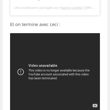
Une publication partagée par
Karine Lhisbei
(@lhisbei) le
11 
Et on termine avec ceci :