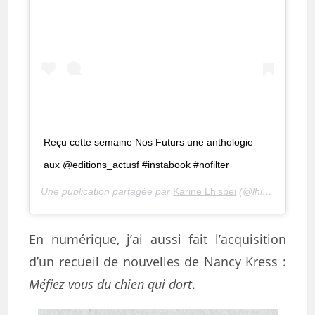
Reçu cette semaine Nos Futurs une anthologie
aux @editions_actusf #instabook #nofilter
Une publication partagée par
Karine Lhisbei
(@lhisbei) le
31 
En numérique, j’ai aussi fait l’acquisition
d’un recueil de nouvelles de Nancy Kress :
Méfiez vous du chien qui dort
.