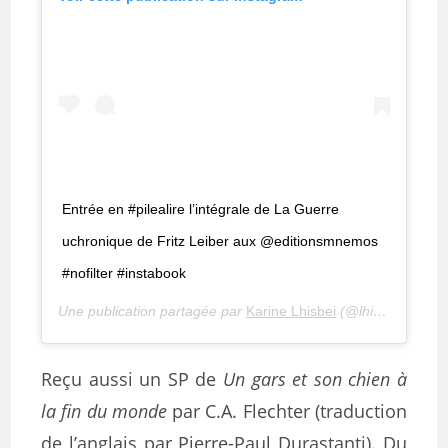
Entrée en #pilealire l’intégrale de La Guerre
uchronique de Fritz Leiber aux @editionsmnemos
#nofilter #instabook
Une publication partagée par
Karine Lhisbei
(@lhisbei) le
3 J
Reçu aussi un SP de
Un gars et son chien à
la fin du monde
par C.A. Flechter (traduction
de l’anglais par Pierre-Paul Durastanti). Du