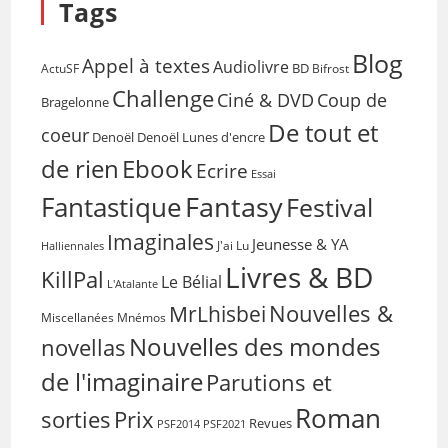
Tags
Blog
Appel à textes
Audiolivre
BD
Bifrost
ActuSF
Challenge
Coup de
Ciné & DVD
Bragelonne
De tout et
coeur
Denoël
Denoël Lunes d'encre
de rien
Ebook
Ecrire
Essai
Fantasy
Fantastique
Festival
Imaginales
Jeunesse & YA
Halliennales
J'ai Lu
Livres & BD
KillPal
Le Bélial
L'Atalante
Nouvelles &
MrLhisbei
Miscellanées
Mnémos
Nouvelles des mondes
novellas
de l'imaginaire
Parutions et
Roman
sorties
Prix
Revues
PSF2014
PSF2021