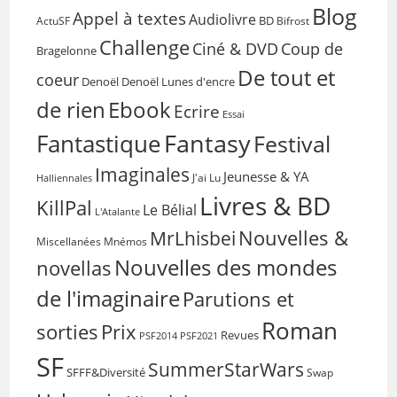
Blog
Appel à textes
Audiolivre
BD
Bifrost
ActuSF
Challenge
Coup de
Ciné & DVD
Bragelonne
De tout et
coeur
Denoël
Denoël Lunes d'encre
de rien
Ebook
Ecrire
Essai
Fantasy
Fantastique
Festival
Imaginales
Jeunesse & YA
Halliennales
J'ai Lu
Livres & BD
KillPal
Le Bélial
L'Atalante
Nouvelles &
MrLhisbei
Miscellanées
Mnémos
Nouvelles des mondes
novellas
de l'imaginaire
Parutions et
Roman
sorties
Prix
Revues
PSF2014
PSF2021
SF
SummerStarWars
SFFF&Diversité
Swap