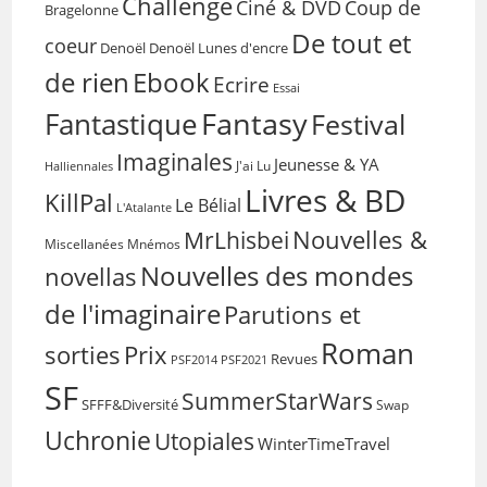
Challenge
Coup de
Ciné & DVD
Bragelonne
De tout et
coeur
Denoël
Denoël Lunes d'encre
de rien
Ebook
Ecrire
Essai
Fantasy
Fantastique
Festival
Imaginales
Jeunesse & YA
Halliennales
J'ai Lu
Livres & BD
KillPal
Le Bélial
L'Atalante
Nouvelles &
MrLhisbei
Miscellanées
Mnémos
Nouvelles des mondes
novellas
de l'imaginaire
Parutions et
Roman
sorties
Prix
Revues
PSF2014
PSF2021
SF
SummerStarWars
SFFF&Diversité
Swap
Uchronie
Utopiales
WinterTimeTravel