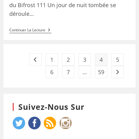
du Bifrost 111 Un jour de nuit tombée se
déroule…
Continuer La Lecture
1
2
3
4
5
6
7
…
59
Suivez-Nous Sur