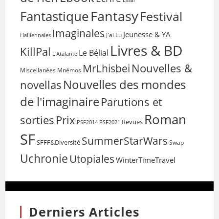
Fantasy
Fantastique
Festival
Imaginales
Jeunesse & YA
Halliennales
J'ai Lu
Livres & BD
KillPal
Le Bélial
L'Atalante
Nouvelles &
MrLhisbei
Miscellanées
Mnémos
Nouvelles des mondes
novellas
de l'imaginaire
Parutions et
Roman
sorties
Prix
Revues
PSF2014
PSF2021
SF
SummerStarWars
SFFF&Diversité
Swap
Uchronie
Utopiales
WinterTimeTravel
Derniers Articles