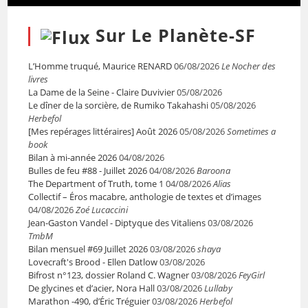
Sur Le Planète-SF
L’Homme truqué, Maurice RENARD
06/08/2026
Le Nocher des
livres
La Dame de la Seine - Claire Duvivier
05/08/2026
Le dîner de la sorcière, de Rumiko Takahashi
05/08/2026
Herbefol
[Mes repérages littéraires] Août 2026
05/08/2026
Sometimes a
book
Bilan à mi-année 2026
04/08/2026
Bulles de feu #88 - Juillet 2026
04/08/2026
Baroona
The Department of Truth, tome 1
04/08/2026
Alias
Collectif – Éros macabre, anthologie de textes et d’images
04/08/2026
Zoé Lucaccini
Jean-Gaston Vandel - Diptyque des Vitaliens
03/08/2026
TmbM
Bilan mensuel #69 Juillet 2026
03/08/2026
shaya
Lovecraft's Brood - Ellen Datlow
03/08/2026
Bifrost n°123, dossier Roland C. Wagner
03/08/2026
FeyGirl
De glycines et d’acier, Nora Hall
03/08/2026
Lullaby
Marathon -490, d’Éric Tréguier
03/08/2026
Herbefol