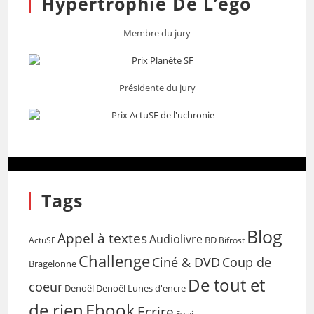
Hypertrophie De L’égo
Membre du jury
Présidente du jury
Tags
Blog
Appel à textes
Audiolivre
BD
Bifrost
ActuSF
Challenge
Coup de
Ciné & DVD
Bragelonne
De tout et
coeur
Denoël
Denoël Lunes d'encre
de rien
Ebook
Ecrire
Essai