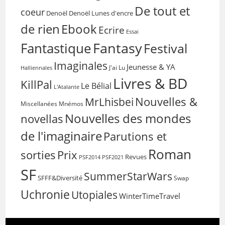
De tout et
coeur
Denoël
Denoël Lunes d'encre
de rien
Ebook
Ecrire
Essai
Fantasy
Fantastique
Festival
Imaginales
Jeunesse & YA
Halliennales
J'ai Lu
Livres & BD
KillPal
Le Bélial
L'Atalante
Nouvelles &
MrLhisbei
Miscellanées
Mnémos
Nouvelles des mondes
novellas
de l'imaginaire
Parutions et
Roman
sorties
Prix
Revues
PSF2014
PSF2021
SF
SummerStarWars
SFFF&Diversité
Swap
Uchronie
Utopiales
WinterTimeTravel