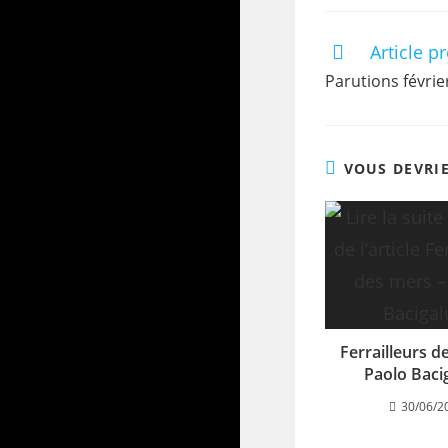
Article p
Parutions févrie
VOUS DEVRI
Ferrailleurs d
Paolo Baci
30/06/2