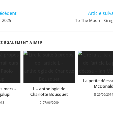
récédent
Article suiv
r 2025
To The Moon – Greg
EZ ÉGALEMENT AIMER
La petite déesse
McDonal
es mers –
L – anthologie de
galupi
Charlotte Bousquet
29/06/201
013
07/06/2009