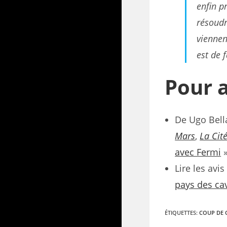
enfin p
résoudr
viennen
est de 
Pour a
De Ugo Bell
Mars
,
La Cité
avec Fermi
Lire les avi
pays des cav
ÉTIQUETTES
:
COUP DE 