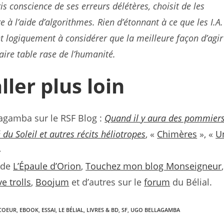
ris conscience de ses erreurs délétères, choisit de les
e à l’aide d’algorithmes. Rien d’étonnant à ce que les I.A.
t logiquement à considérer que la meilleure façon d’agir
faire table rase de l’humanité.
ller plus loin
agamba sur le RSF Blog :
Quand il y aura des pommiers
 du Soleil et autres récits héliotropes
, «
Chimères
», «
U
»
s de
L’Épaule d’Orion
,
Touchez mon blog Monseigneur
e trolls
,
Boojum
et d’autres sur le
forum
du Bélial.
COEUR
,
EBOOK
,
ESSAI
,
LE BÉLIAL
,
LIVRES & BD
,
SF
,
UGO BELLAGAMBA