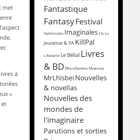
Fantastique
et met
genre
Fantasy
Festival
l’aspect
Imaginales
Halliennales
J'ai Lu
onde,
KillPal
Jeunesse & YA
vec
Livres
Le Bélial
L'Atalante
& BD
Miscellanées
Mnémos
ivres à
Nouvelles
MrLhisbei
rtoriées
& novellas
eux »
Nouvelles des
 et
mondes de
l'imaginaire
Parutions et sorties