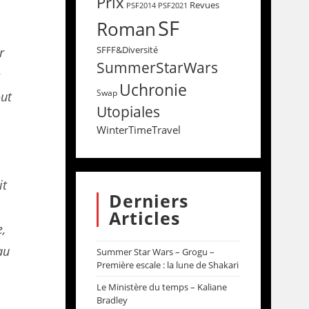
Prix
Revues
PSF2014
PSF2021
SF
Roman
SFFF&Diversité
r
SummerStarWars
e
Uchronie
Swap
out
Utopiales
WinterTimeTravel
it
Derniers
Articles
e,
au
Summer Star Wars – Grogu –
Première escale : la lune de Shakari
Le Ministère du temps – Kaliane
Bradley