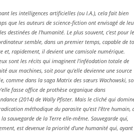
nt les intelligences artificielles (ou I.A.), cela fait bien
ps que les auteurs de science-fiction ont envisagé de leu
 les destinées de l’humanité. Le plus souvent, c’est pour l
’ordinateur semble, dans un premier temps, capable de t
e et, rapidement, il devient une camisole numérique.
x sont les récits qui imaginent l’inféodation totale de
ité aux machines, soit pour qu’elle devienne une source
gie, comme dans la saga
Matrix
des sœurs Wachowski, so
’elle fasse office de prothèse organique dans
endance
(2014) de Wally Pfister. Mais le cliché qui domin
’éradication méthodique du parasite qu’est l’être humain, 
la sauvegarde de la Terre elle-même. Sauvegarde qui,
ement, est devenue la priorité d’une humanité qui, ayant