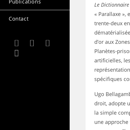
Publications
Le Dictionnaire
« Parallaxe », 
Contact
trente-deux en
dématérialisée 
d’or aux Zones
Planètes-prison
artificielles, 
représentation
spécifiques 
Ugo Bellagamba
droit, adopte 
la simple com­p
une appro­che 