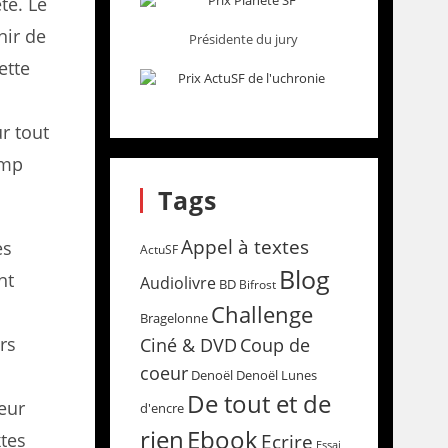
té. Le
nir de
Présidente du jury
ette
r tout
amp
Tags
Appel à textes
es
ActuSF
Blog
nt
Audiolivre
BD
Bifrost
Challenge
Bragelonne
rs
Coup de
Ciné & DVD
coeur
Denoël
Denoël Lunes
De tout et de
leur
d'encre
rien
Ebook
xtes
Ecrire
Essai