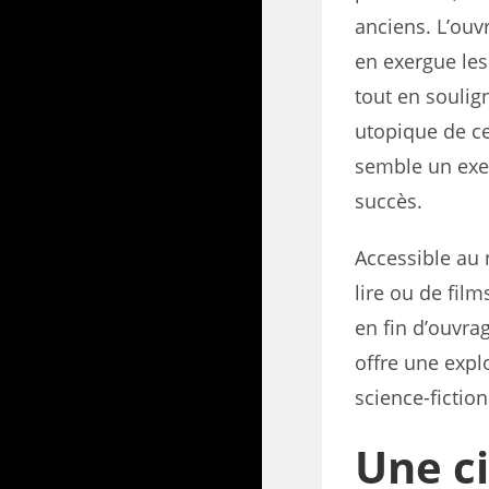
anciens. L’ouvr
en exergue les
tout en soulig
utopique de ce
semble un exer
succès.
Accessible au 
lire ou de film
en fin d’ouvrag
offre une expl
science-fiction
Une ci