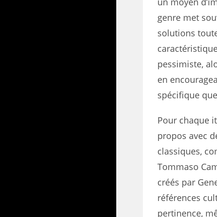
un moyen d’ima
genre met sou
solutions tout
caractéristiqu
pessimiste, al
en encouragean
spécifique que
Pour chaque it
propos avec de
classiques, 
Tommaso Campa
créés par Gen
références cul
pertinence, mê