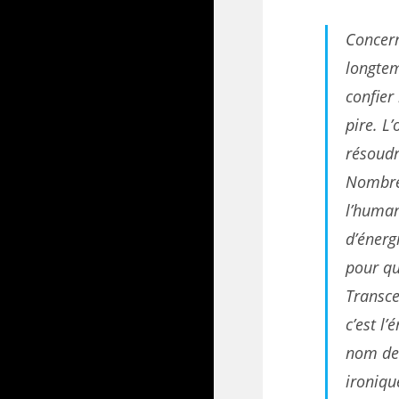
Concerna
longtem
confier
pire. L
résoudr
Nombreu
l’human
d’éner
pour qu
Transc
c’est l
nom de 
ironiqu