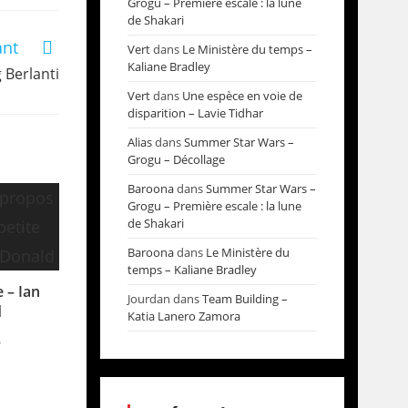
Grogu – Première escale : la lune
de Shakari
ant
Vert
dans
Le Ministère du temps –
Kaliane Bradley
 Berlanti
Vert
dans
Une espèce en voie de
disparition – Lavie Tidhar
Alias
dans
Summer Star Wars –
Grogu – Décollage
Baroona
dans
Summer Star Wars –
Grogu – Première escale : la lune
de Shakari
Baroona
dans
Le Ministère du
temps – Kaliane Bradley
 – Ian
Jourdan
dans
Team Building –
d
Katia Lanero Zamora
4