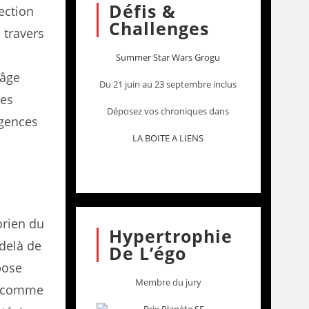
Défis &
lection
Challenges
 travers
Summer Star Wars Grogu
’âge
Du 21 juin au 23 septembre inclus
les
Déposez vos chroniques dans
igences
LA BOITE A LIENS
orien du
Hypertrophie
-delà de
De L’égo
opose
Membre du jury
on comme