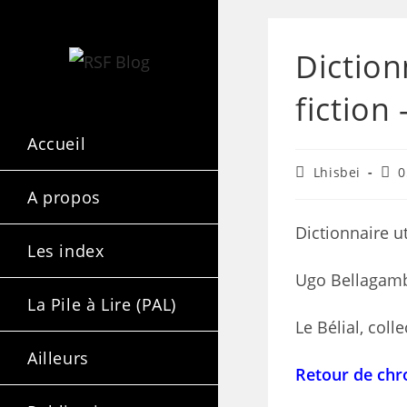
Diction
fiction
Accueil
Lhisbei
0
A propos
Dictionnaire u
Les index
Ugo Bellagam
La Pile à Lire (PAL)
Le Bélial, coll
Ailleurs
Retour de chr