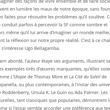
giner des façons de vivre ensemble et de faire socié
vent en lumière les maux de notre époque, sans four
es faites pour résoudre les problèmes qu’il soulève. C
e conduit parfois à percevoir la SF comme sombre et
ors même qu’il lui arrive d’imaginer un monde meilleu
t la réflexion sur notre propre réalité. C’est à ce ch
 s’intéresse Ugo Bellagamba.
em abordé, l’auteur étaye ses arguments, illustrant s
s exemples tirés d’œuvres marquantes, qu’elles soie
comme
L’Utopie
de Tho­mas More et La
Cité du Soleil
de
nella, ou plus contemporaines, à l’instar des unive
e Roddenberry, Ursula K. Le Guin ou Ada Palmer. Les
turelles, tant classiques que populaires, démontrent 
me si l’essai semble accorder une préférence aux te