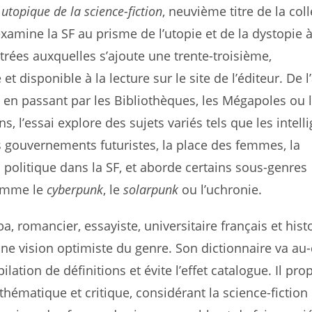
 utopique de la science-fiction
, neuvième titre de la col
examine la SF au prisme de l’utopie et de la dystopie à
trées auxquelles s’ajoute une trente-troisième,
et disponible à la lecture sur le site de l’éditeur. De l
 en passant par les Bibliothèques, les Mégapoles ou 
s, l’essai explore des sujets variés tels que les in­tell
les gouvernements futuristes, la place des femmes, la
 politique dans la SF, et aborde certains sous-genres
comme le
cyber­punk
, le
solarpunk
ou l’uchronie.
, romancier, essayiste, uni­versitaire français et hist
une vision optimiste du genre. Son dictionnaire va au
ilation de définitions et évite l’effet catalogue. Il pr
thématique et critique, con­sidérant la science-ficti