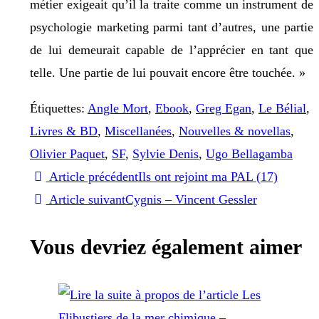
métier exigeait qu’il la traite comme un instrument de
psychologie marketing parmi tant d’autres, une partie
de lui demeurait capable de l’apprécier en tant que
telle. Une partie de lui pouvait encore être touchée. »
Étiquettes
:
Angle Mort
,
Ebook
,
Greg Egan
,
Le Bélial
,
Livres & BD
,
Miscellanées
,
Nouvelles & novellas
,
Olivier Paquet
,
SF
,
Sylvie Denis
,
Ugo Bellagamba
Read
Article précédent
Ils ont rejoint ma PAL (17)
Article suivant
Cygnis – Vincent Gessler
more
Vous devriez également aimer
articles