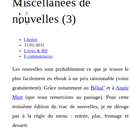
Miscellanées de
nouvelles (3)
Auteur/autrice
Lhisbei
de
Publication
31/01/2012
la
publiée :
Post
Livres & BD
publication :
category:
Commentaires
8 commentaires
de
la
Les nouvelles sont probablement ce que je trouve le
publication :
plus facilement en ebook à un prix raisonnable (voire
gratuitement). Grâce notamment au
Bélial’
et à
Angle
Mort
(que nous remercions au passage). Pour cette
troisième édition du vrac de nouvelles, je ne déroge
pas à la règle du menu : entrée, plat, fromage et
dessert.