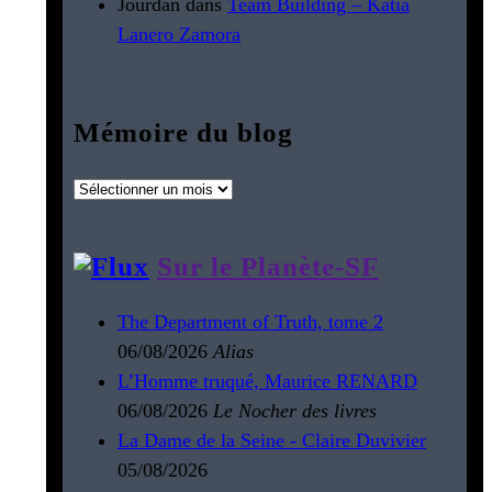
Jourdan
dans
Team Building – Katia
Lanero Zamora
Mémoire du blog
Mémoire
du
blog
Sur le Planète-SF
The Department of Truth, tome 2
06/08/2026
Alias
L’Homme truqué, Maurice RENARD
06/08/2026
Le Nocher des livres
La Dame de la Seine - Claire Duvivier
05/08/2026