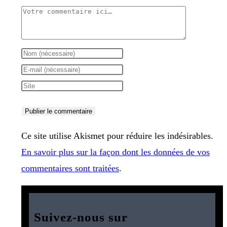
Comment
Enter
your
Enter
name
your
Saisir
or
email
l’URL
username
address
de
to
to
votre
Ce site utilise Akismet pour réduire les indésirables.
comment
comment
site
En savoir plus sur la façon dont les données de vos
(facultatif)
commentaires sont traitées
.
Suivez-nous sur