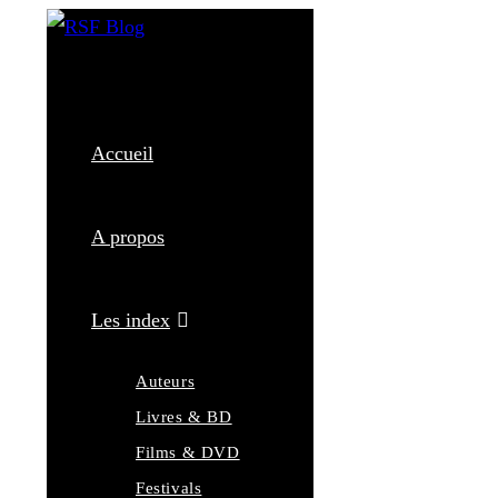
Skip
to
content
Accueil
A propos
Les index
Auteurs
Livres & BD
Films & DVD
Festivals