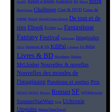
Blog
Appel à textes
Audiolivre
BD
Bifrost
ActuSF
Challenge
Ciné & DVD
Coup de
Bragelonne
De tout et de
coeur
Denoël
Denoël Lunes d'encre
Fantastique
rien
Ebook
Ecrire
Essai
Fantasy
Festival
Imaginales
Halliennales
KillPal
Le Bélial
Jeunesse & YA
J'ai Lu
L'Atalante
Livres & BD
Miscellanées
Mnémos
Nouvelles & novellas
MrLhisbei
Nouvelles des mondes de
l'imaginaire
Parutions et sorties
Prix
SF
Roman
SFFF&Diversité
Revues
PSF2014
PSF2021
Uchronie
SummerStarWars
Swap
Utopiales
WinterTimeTravel