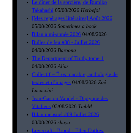
Le dîner de la sorcière, de Rumiko
Takahashi
05/08/2026
Herbefol
[Mes repérages littéraires] Août 2026
05/08/2026
Sometimes a book
Bilan à mi-année 2026
04/08/2026
Bulles de feu #88 - Juillet 2026
04/08/2026
Baroona
The Department of Truth, tome 1
04/08/2026
Alias
Collectif – Éros macabre, anthologie de
textes et d’images
04/08/2026
Zoé
Lucaccini
Jean-Gaston Vandel - Diptyque des
Vitaliens
03/08/2026
TmbM
Bilan mensuel #69 Juillet 2026
03/08/2026
shaya
Lovecraft's Brood - Ellen Datlow