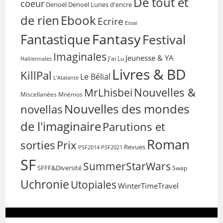
De tout et
coeur
Denoël
Denoël Lunes d'encre
de rien
Ebook
Ecrire
Essai
Fantasy
Fantastique
Festival
Imaginales
Jeunesse & YA
Halliennales
J'ai Lu
Livres & BD
KillPal
Le Bélial
L'Atalante
Nouvelles &
MrLhisbei
Miscellanées
Mnémos
Nouvelles des mondes
novellas
de l'imaginaire
Parutions et
Roman
sorties
Prix
Revues
PSF2014
PSF2021
SF
SummerStarWars
SFFF&Diversité
Swap
Uchronie
Utopiales
WinterTimeTravel