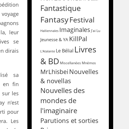
pédition
Fantastique
, voyage
Fantasy
Festival
pagnons
Imaginales
Halliennales
J'ai Lu
la, leur
KillPal
Jeunesse & YA
ives se
Livres
n dirais
Le Bélial
L'Atalante
& BD
Miscellanées
Mnémos
Nouvelles
MrLhisbei
lisé sa
& novellas
 en fin
Nouvelles des
 sur les
mondes de
ay n’est
l'imaginaire
rti pour
Parutions et sorties
era. Les