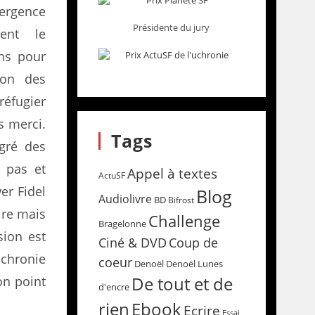
rgence
Présidente du jury
ment le
ns pour
ion des
réfugier
s merci.
Tags
gré des
 pas et
Appel à textes
ActuSF
er Fidel
Blog
Audiolivre
BD
Bifrost
ire mais
Challenge
Bragelonne
sion est
Coup de
Ciné & DVD
chronie
coeur
Denoël
Denoël Lunes
De tout et de
on point
d'encre
rien
Ebook
Ecrire
Essai