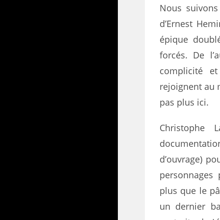
Nous suivons 
d’Ernest Hemi
épique doubl
forcés. De l’a
complicité et
rejoignent au 
pas plus ici.
Christophe L
documentatio
d’ouvrage) pou
personnages p
plus que le pâ
un dernier ba