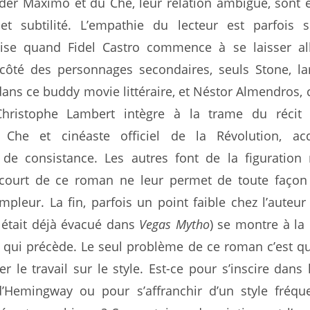
íder Máximo et du Che, leur relation ambiguë, sont 
et subtilité. L’empathie du lecteur est parfois so
ise quand Fidel Castro commence à se laisser all
côté des personnages secondaires, seuls Stone, l
ans ce buddy movie littéraire, et Néstor Almendros, 
hristophe Lambert intègre à la trame du réci
 Che et cinéaste officiel de la Révolution, acq
de consistance. Les autres font de la figuration
 court de ce roman ne leur permet de toute façon
mpleur. La fin, parfois un point faible chez l’auteur
 était déjà évacué dans
Vegas Mytho
) se montre à la
 qui précède. Le seul problème de ce roman c’est qu
er le travail sur le style. Est-ce pour s’inscire dans 
’Hemingway ou pour s’affranchir d’un style fréq