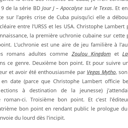
 9 de la série BD
Jour J – Apocalyse sur le Texas
. Et en
te sur l’après crise de Cuba puisqu’ici elle a débo
cléaire entre l’URSS et les USA. Christophe Lambert
nnaissance, la première uchronie cubaine sur cette 
int. L’uchronie est une aire de jeu familière à l’au
ses romans adultes comme
Zoulou Kingdom
et
La
dans ce genre. Deuxième bon point. Et pour suivre u
uteur et avoir été enthousiasmée par
Vegas Mytho
, son
 en date (parce que Christophe Lambert officie b
lections à destination de la jeunesse) j’attenda
 roman-ci. Troisième bon point. Et c’est l’édite
trième bon point en rendant public le prologue d
nvoie du lourd dès l’incipit.