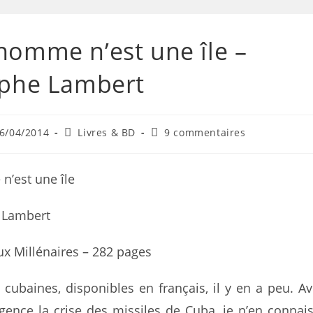
homme n’est une île –
ophe Lambert
6/04/2014
Livres & BD
9 commentaires
’est une île
 Lambert
ux Millénaires – 282 pages
cubaines, disponibles en français, il y en a peu. A
gence la crise des missiles de Cuba, je n’en connai