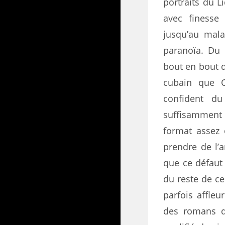
portraits du L
avec finesse 
jusqu’au mala
paranoïa. Du 
bout en bout d
cubain que C
confident du
suffisamment 
format assez
prendre de l’a
que ce défaut
du reste de ce
parfois affleur
des romans d