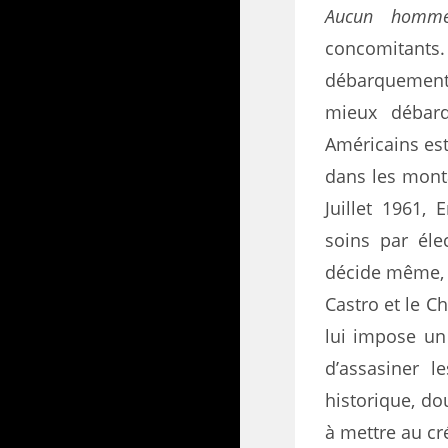
Aucun homme
concomitants
débarquement
mieux débarq
Américains est
dans les mont
Juillet 1961
soins par éle
décide même, e
Castro et le C
lui impose un 
d’assasiner l
historique, do
à mettre au cr