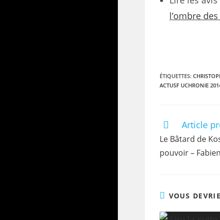
Lire les avi
l’ombre des
ÉTIQUETTES
:
CHRISTOP
ACTUSF UCHRONIE 201
Article p
Le Bâtard de Ko
pouvoir – Fabien
VOUS DEVRI