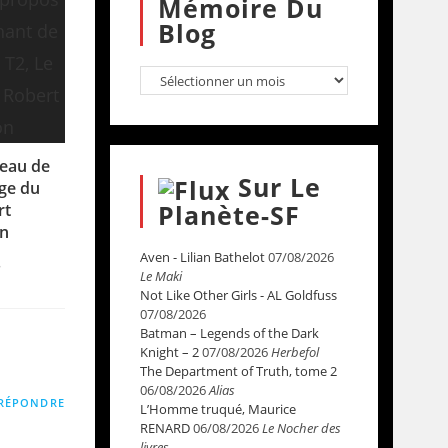
Mémoire Du
Blog
seau de
Sur Le
age du
Planète-SF
rt
n
Aven - Lilian Bathelot
07/08/2026
8
Le Maki
Not Like Other Girls - AL Goldfuss
07/08/2026
Batman – Legends of the Dark
Knight – 2
07/08/2026
Herbefol
The Department of Truth, tome 2
06/08/2026
Alias
RÉPONDRE
L’Homme truqué, Maurice
RENARD
06/08/2026
Le Nocher des
livres