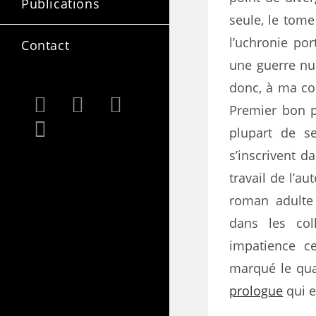
Publications
seule, le tome
l’uchronie por
Contact
une guerre nu
donc, à ma co
Premier bon po
plupart de 
s’inscrivent 
travail de l’a
roman adulte
dans les col
impatience ce
marqué le qua
prologue
qui e