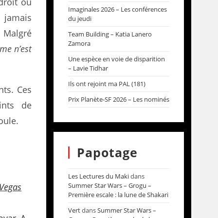
droit où
Imaginales 2026 – Les conférences
t jamais
du jeudi
. Malgré
Team Building – Katia Lanero
Zamora
me n’est
Une espèce en voie de disparition
– Lavie Tidhar
Ils ont rejoint ma PAL (181)
nts. Ces
Prix Planète-SF 2026 – Les nominés
ints de
oule.
Papotage
Les Lectures du Maki
dans
Vegas
Summer Star Wars – Grogu –
Première escale : la lune de Shakari
Vert
dans
Summer Star Wars –