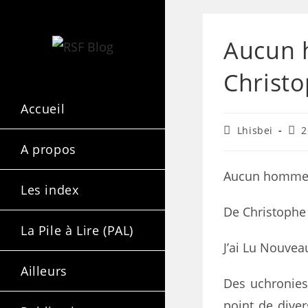
Aucun 
Christ
Accueil
Lhisbei
2
A propos
Aucun homme n
Les index
De Christophe
La Pile à Lire (PAL)
J’ai Lu Nouvea
Ailleurs
Des uchronies 
point de diver