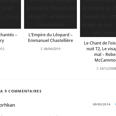
hantés –
L’Empire du Léopard –
ry
Emmanuel Chastellière
Le Chant de l’oi
nuit T2, Le vis
012
08/04/2019
mal – Robe
McCammo
24/12/200
 A 9 COMMENTAIRES
orhkan
09/05/2014