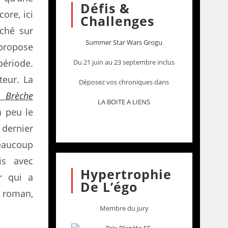
Défis &
core, ici
Challenges
uché sur
Summer Star Wars Grogu
 propose
période.
Du 21 juin au 23 septembre inclus
teur. La
Déposez vos chroniques dans
 Brèche
LA BOITE A LIENS
n peu le
 dernier
eaucoup
is avec
Hypertrophie
ur qui a
De L’égo
u roman,
Membre du jury