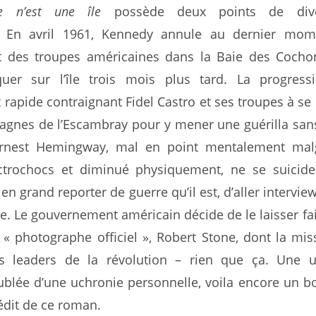
 n’est une île
possède deux points de dive
. En avril 1961, Kennedy annule au dernier mo
 des troupes américaines dans la Baie des Cocho
uer sur l’île trois mois plus tard. La progress
 rapide contraignant Fidel Castro et ses troupes à se 
agnes de l’Escambray pour y mener une guérilla san
, Ernest Hemingway, mal en point mentalement mal
ctrochocs et diminué physiquement, ne se suicide
n grand reporter de guerre qu’il est, d’aller interview
he. Le gouvernement américain décide de le laisser fa
« photographe officiel », Robert Stone, dont la mis
es leaders de la révolution – rien que ça. Une u
ublée d’une uchronie personnelle, voila encore un b
édit de ce roman.