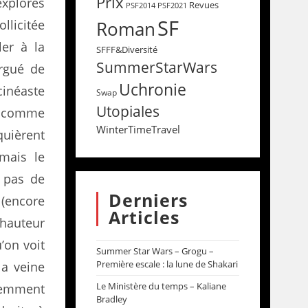
Prix
explorés
Revues
PSF2014
PSF2021
SF
llicitée
Roman
er à la
SFFF&Diversité
SummerStarWars
argué de
Uchronie
cinéaste
Swap
Utopiales
t comme
WinterTimeTravel
uièrent
 mais le
 pas de
Derniers
 (encore
Articles
 hauteur
’on voit
Summer Star Wars – Grogu –
Première escale : la lune de Shakari
la veine
Le Ministère du temps – Kaliane
uemment
Bradley