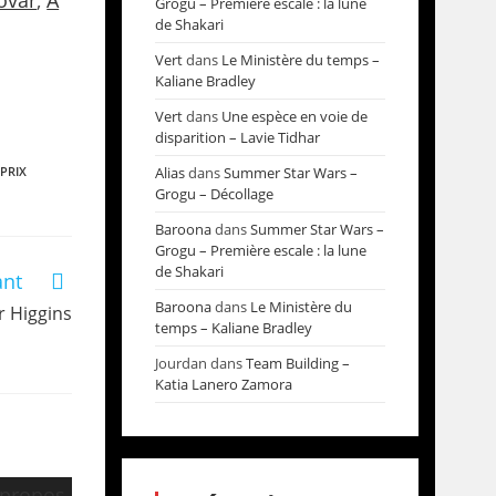
ovar
,
A
Grogu – Première escale : la lune
de Shakari
Vert
dans
Le Ministère du temps –
Kaliane Bradley
Vert
dans
Une espèce en voie de
disparition – Lavie Tidhar
PRIX
Alias
dans
Summer Star Wars –
Grogu – Décollage
Baroona
dans
Summer Star Wars –
Grogu – Première escale : la lune
de Shakari
ant
Baroona
dans
Le Ministère du
r Higgins
temps – Kaliane Bradley
Jourdan
dans
Team Building –
Katia Lanero Zamora