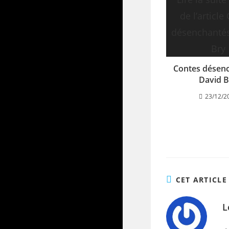
Contes désenc
David B
23/12/2
CET ARTICLE
L