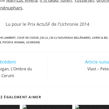
s de
Jean-Luc Rivera
,
If is dead
,
Julien
,
Yossarian
,
Grom
 nénuphars
.
Lu pour le Prix ActuSF de l’Uchronie 2014
HE LAMBERT
,
COUP DE COEUR
,
J'AI LU
,
J'AI LU NOUVEAUX MILLÉNAIRES
,
LIVRES & BD
,
4
,
PSF2014
,
ROMAN
,
UCHRONIE
récédent
Article suiv
sigan, L’Ombre du
Vlast – Pete
 Cerutti
EZ ÉGALEMENT AIMER