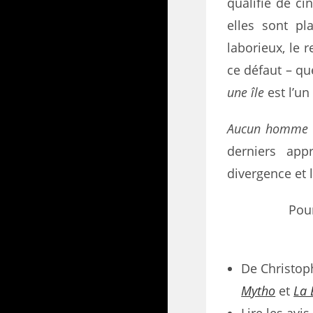
qualifié de ci
elles sont pl
laborieux, le 
ce défaut – qu
une île
est l’un
Aucun homme n
derniers app
divergence et 
Pou
De Christoph
Mytho
et
La 