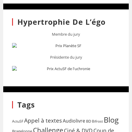
Hypertrophie De L’égo
Membre du jury
Présidente du jury
Tags
Blog
Appel à textes
Audiolivre
BD
Bifrost
ActuSF
Challenge
Coup de
Ciné & DVD
Bragelonne