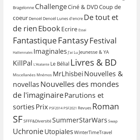
Challenge
Coup de
Ciné & DVD
Bragelonne
De tout et
coeur
Denoël
Denoël Lunes d'encre
de rien
Ebook
Ecrire
Essai
Fantasy
Fantastique
Festival
Imaginales
Jeunesse & YA
Halliennales
J'ai Lu
Livres & BD
KillPal
Le Bélial
L'Atalante
Nouvelles &
MrLhisbei
Miscellanées
Mnémos
Nouvelles des mondes
novellas
de l'imaginaire
Parutions et
Roman
sorties
Prix
Revues
PSF2014
PSF2021
SF
SummerStarWars
SFFF&Diversité
Swap
Uchronie
Utopiales
WinterTimeTravel