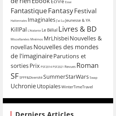
de rien
Ebook
Ecrire
Essai
Fantasy
Fantastique
Festival
Imaginales
Jeunesse & YA
Halliennales
J'ai Lu
Livres & BD
KillPal
Le Bélial
L'Atalante
Nouvelles &
MrLhisbei
Miscellanées
Mnémos
Nouvelles des mondes
novellas
de l'imaginaire
Parutions et
Roman
sorties
Prix
Revues
PSF2014
PSF2021
SF
SummerStarWars
SFFF&Diversité
Swap
Uchronie
Utopiales
WinterTimeTravel
Derniers Articles