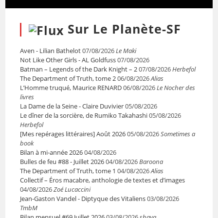
Sur Le Planète-SF
Aven - Lilian Bathelot
07/08/2026
Le Maki
Not Like Other Girls - AL Goldfuss
07/08/2026
Batman – Legends of the Dark Knight – 2
07/08/2026
Herbefol
The Department of Truth, tome 2
06/08/2026
Alias
L’Homme truqué, Maurice RENARD
06/08/2026
Le Nocher des
livres
La Dame de la Seine - Claire Duvivier
05/08/2026
Le dîner de la sorcière, de Rumiko Takahashi
05/08/2026
Herbefol
[Mes repérages littéraires] Août 2026
05/08/2026
Sometimes a
book
Bilan à mi-année 2026
04/08/2026
Bulles de feu #88 - Juillet 2026
04/08/2026
Baroona
The Department of Truth, tome 1
04/08/2026
Alias
Collectif – Éros macabre, anthologie de textes et d’images
04/08/2026
Zoé Lucaccini
Jean-Gaston Vandel - Diptyque des Vitaliens
03/08/2026
TmbM
Bilan mensuel #69 Juillet 2026
03/08/2026
shaya