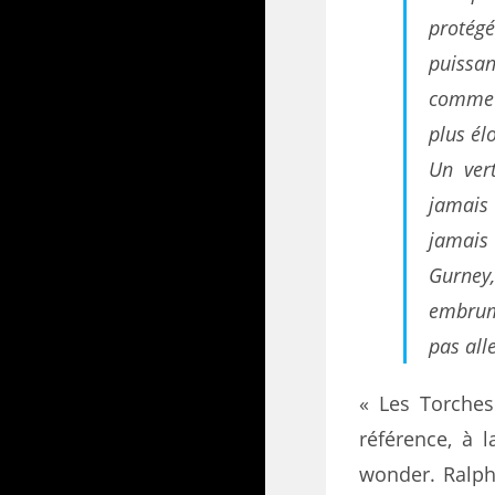
protég
puissa
comme u
plus él
Un ver
jamais
jamais 
Gurney
embrum
pas all
« Les Torches
référence, à 
wonder. Ralph,