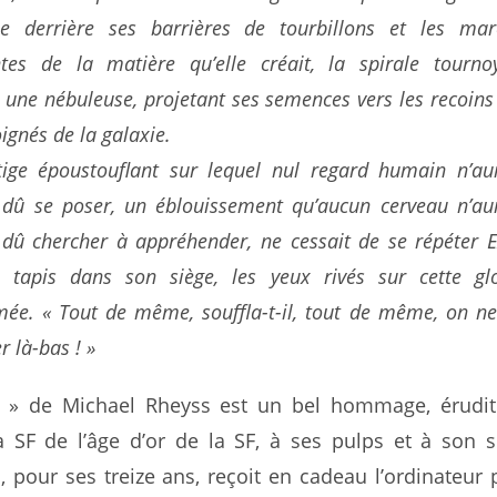
ée derrière ses barrières de tourbillons et les mar
ntes de la matière qu’elle créait, la spirale tournoy
ne nébuleuse, projetant ses semences vers les recoins 
oignés de la galaxie.
tige époustouflant sur lequel nul regard humain n’aur
 dû se poser, un éblouissement qu’aucun cerveau n’aur
dû chercher à appréhender, ne cessait de se répéter E
, tapis dans son siège, les yeux rivés sur cette glo
ée. « Tout de même, souffla-t-il, tout de même, on ne
er
là-bas
! »
 » de Michael Rheyss est un bel hommage, érudit 
la SF de l’âge d’or de la SF, à ses pulps et à son 
 pour ses treize ans, reçoit en cadeau l’ordinateur 