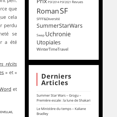
Prix
nt péri.
Revues
PSF2014
PSF2021
arce que
SF
Roman
que cela
SFFF&Diversité
SummerStarWars
ir perdu
Uchronie
heté se
Swap
Utopiales
er a été
WinterTimeTravel
es récits
es
» et «
Derniers
Articles
 Word
et
Summer Star Wars – Grogu –
Première escale : la lune de Shakari
Le Ministère du temps – Kaliane
NOVELLAS
,
Bradley