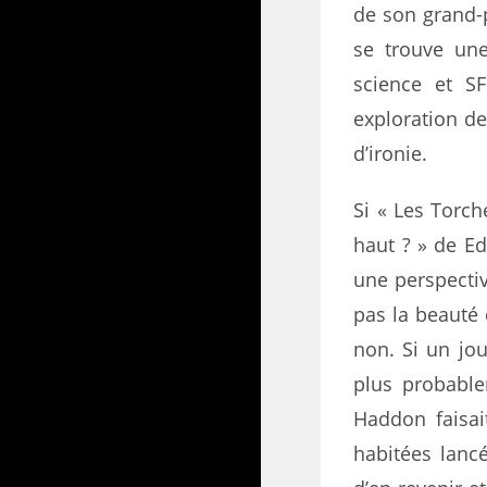
de son grand-p
se trouve une
science et SF
exploration de
d’ironie.
Si « Les Torch
haut ? » de E
une perspective
pas la beauté 
non. Si un jou
plus probable
Haddon faisai
habitées lanc