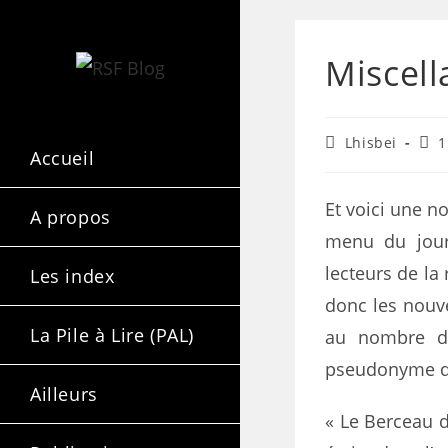
Miscell
Lhisbei
1
Accueil
Et voici une n
A propos
menu du jour
lecteurs de la
Les index
donc les nouv
La Pile à Lire (PAL)
au nombre de
pseudonyme d
Ailleurs
« Le Berceau d