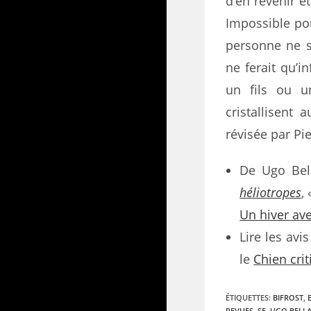
d’en revenir et
Impossible pour
personne ne s
ne ferait qu’i
un fils ou u
cristallisent
révisée par Pi
De Ugo Bel
héliotropes
,
Un hiver av
Lire les avi
le
Chien cri
ÉTIQUETTES
:
BIFROST
,
REVUES
,
SF
,
UGO BELL