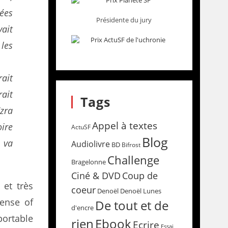
ées
Présidente du jury
ait
les
ait
ait
Tags
zra
Appel à textes
ire
ActuSF
Blog
 va
Audiolivre
BD
Bifrost
Challenge
Bragelonne
Coup de
Ciné & DVD
et très
coeur
Denoël
Denoël Lunes
sense of
De tout et de
d'encre
portable
rien
Ebook
Ecrire
Essai