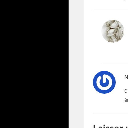
N
C

Laisser