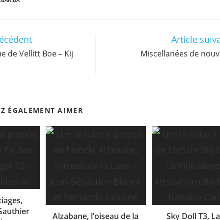
récédent
Article suiv
 de Vellitt Boe – Kij
Miscellanées de nouve
EZ ÉGALEMENT AIMER
tiages,
Gauthier
Alzabane, l’oiseau de la
Sky Doll T3, La