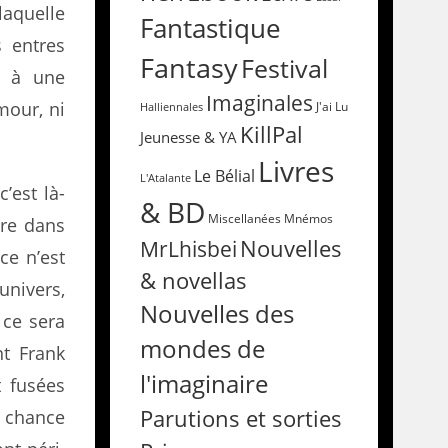
laquelle
Fantastique
s entres
Fantasy
Festival
r à une
Imaginales
mour, ni
Halliennales
J'ai Lu
KillPal
Jeunesse & YA
Livres
Le Bélial
L'Atalante
’est là-
& BD
Miscellanées
Mnémos
ère dans
Nouvelles
MrLhisbei
ce n’est
& novellas
univers,
Nouvelles des
 ce sera
mondes de
t Frank
l'imaginaire
t fusées
Parutions et sorties
a chance