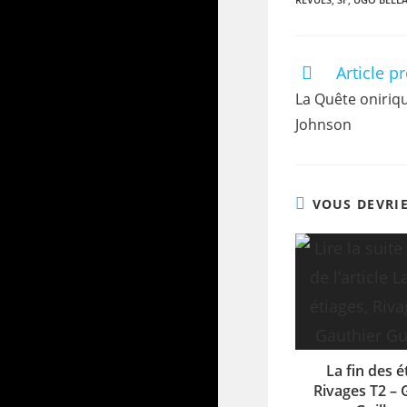
Article p
La Quête onirique
Johnson
VOUS DEVRI
La fin des é
Rivages T2 – 