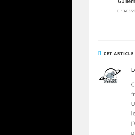
Guillem
13/03/2
CET ARTICLE
L
C
f
U
l
j
p