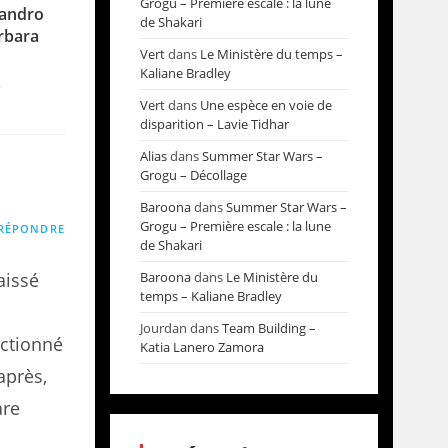
Grogu – Première escale : la lune
sandro
de Shakari
rbara
Vert
dans
Le Ministère du temps –
Kaliane Bradley
7
Vert
dans
Une espèce en voie de
disparition – Lavie Tidhar
Alias
dans
Summer Star Wars –
Grogu – Décollage
Baroona
dans
Summer Star Wars –
Grogu – Première escale : la lune
RÉPONDRE
de Shakari
aissé
Baroona
dans
Le Ministère du
temps – Kaliane Bradley
Jourdan
dans
Team Building –
ectionné
Katia Lanero Zamora
après,
are