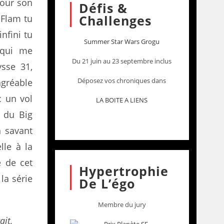
pour son
Défis &
Challenges
 Flam tu
infini tu
Summer Star Wars Grogu
 qui me
Du 21 juin au 23 septembre inclus
ysse 31,
Déposez vos chroniques dans
agréable
 un vol
LA BOITE A LIENS
u du Big
n savant
lle à la
e de cet
Hypertrophie
 la série
De L’égo
Membre du jury
it,