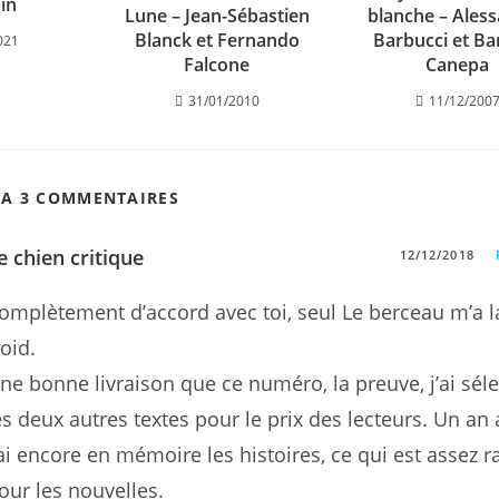
in
Lune – Jean-Sébastien
blanche – Ales
Blanck et Fernando
Barbucci et Ba
021
Falcone
Canepa
31/01/2010
11/12/200
 A 3 COMMENTAIRES
e chien critique
12/12/2018
omplètement d’accord avec toi, seul Le berceau m’a l
roid.
ne bonne livraison que ce numéro, la preuve, j’ai sél
es deux autres textes pour le prix des lecteurs. Un an 
’ai encore en mémoire les histoires, ce qui est assez r
our les nouvelles.