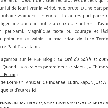
 se fait un devoir de visiter les proches de ceux qui o
 lui de leur livrer la vérité, nue, brute. D’une part p
ouhaite vraiment l’entendre et d’autres part parce 
nfliger une douleur inutile à ceux qui souffrent d’avo
n petit-ami. Magnifique texte où courage et lâc
 au point de se valoir. La traduction de Luce Terri
erre-Paul Durastanti.
lagamba sur le RSF Blog :
La Cité du Soleil et autr
 «
Quand il y aura des pommiers sur Mars
« , «
Chimèr
ec Fermi
»,
s de
Lorhkan
,
Anudar
,
Célindanaé
,
Lutin
,
Xapur
,
Just A
tique
et d’autres
ici
.
EDMOND HAMILTON
,
LIVRES & BD
,
MICHAEL RHEYSS
,
MISCELLANÉES
,
NOUVELLES & 
AGAMBA