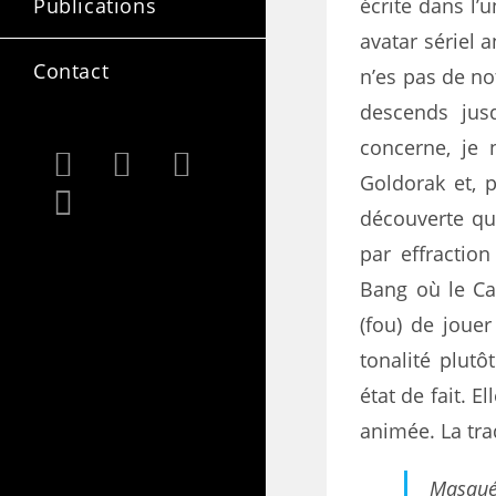
écrite dans l’
Publications
avatar sériel 
Contact
n’es pas de not
descends jus
concerne, je 
Goldorak et, 
découverte qu
par effractio
Bang où le Ca
(fou) de joue
tonalité plutô
état de fait. E
animée. La tra
Masqué