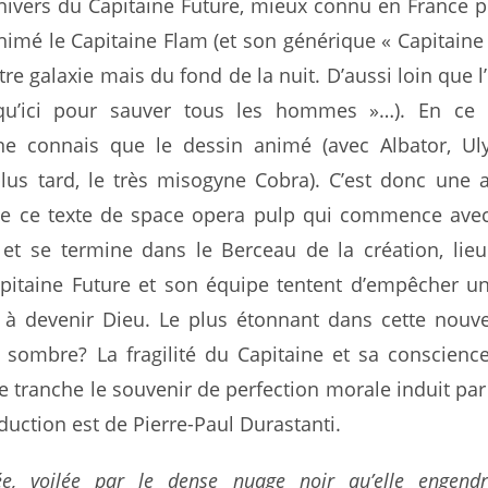
univers du Capitaine Future, mieux connu en France 
animé le Capitaine Flam (et son générique « Capitaine
re galaxie mais du fond de la nuit. D’aussi loin que l’
qu’ici pour sauver tous les hommes »…). En ce
ne connais que le dessin animé (avec Albator, Ul
plus tard, le très misogyne Cobra). C’est donc une 
e ce texte de space opera pulp qui commence avec
n et se termine dans le Berceau de la création, lie
pitaine Future et son équipe tentent d’empêcher u
r à devenir Dieu. Le plus étonnant dans cette nouve
t sombre? La fragilité du Capitaine et sa conscienc
lle tranche le souvenir de perfection morale induit par
duction est de Pierre-Paul Durastanti.
e, voilée par le dense nuage noir qu’elle engendra