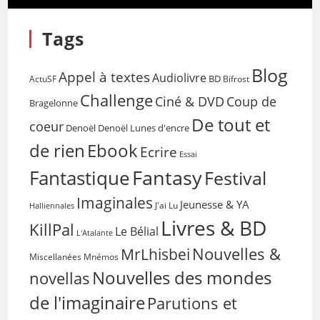
Tags
Blog
Appel à textes
Audiolivre
BD
Bifrost
ActuSF
Challenge
Coup de
Ciné & DVD
Bragelonne
De tout et
coeur
Denoël
Denoël Lunes d'encre
de rien
Ebook
Ecrire
Essai
Fantasy
Fantastique
Festival
Imaginales
Jeunesse & YA
Halliennales
J'ai Lu
Livres & BD
KillPal
Le Bélial
L'Atalante
Nouvelles &
MrLhisbei
Miscellanées
Mnémos
Nouvelles des mondes
novellas
de l'imaginaire
Parutions et