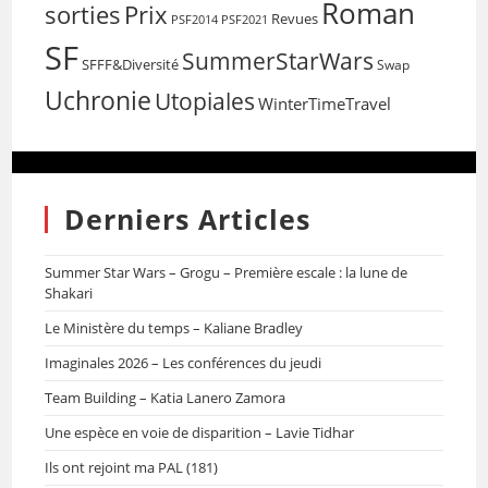
Roman
sorties
Prix
Revues
PSF2014
PSF2021
SF
SummerStarWars
SFFF&Diversité
Swap
Uchronie
Utopiales
WinterTimeTravel
Derniers Articles
Summer Star Wars – Grogu – Première escale : la lune de
Shakari
Le Ministère du temps – Kaliane Bradley
Imaginales 2026 – Les conférences du jeudi
Team Building – Katia Lanero Zamora
Une espèce en voie de disparition – Lavie Tidhar
Ils ont rejoint ma PAL (181)