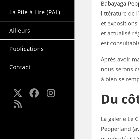
Babayaga Pep
La Pile à Lire (PAL)
littérature de 
et expositions
Ailleurs
et actualisé r
est consultab
Publications
Après avoir ma
Contact
nous serons c
à bien se remp
Du cô
La galerie Le
Pepperland (av
numérotés). L’