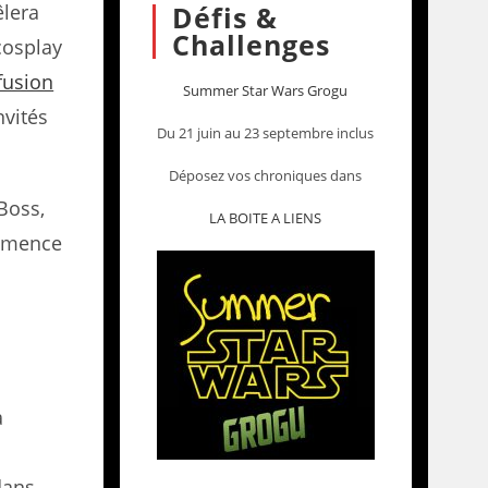
êlera
Défis &
Challenges
 cosplay
fusion
Summer Star Wars Grogu
nvités
Du 21 juin au 23 septembre inclus
Déposez vos chroniques dans
Boss,
LA BOITE A LIENS
ommence
a
dans