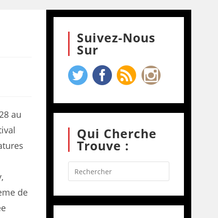
Suivez-Nous
Sur
 28 au
ival
Qui Cherche
Trouve :
atures
,
hème de
ée