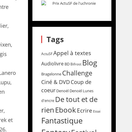
ntre
ier,
Tags
ixen,
Appel à textes
gis
ActuSF
Blog
Audiolivre
BD
Bifrost
Challenge
 Lanero
Bragelonne
Coup de
Ciné & DVD
Lupu,
coeur
en
Denoël
Denoël Lunes
De tout et de
d'encre
rien
Ebook
Ecrire
r,
Essai
Fantastique
ek et
26.