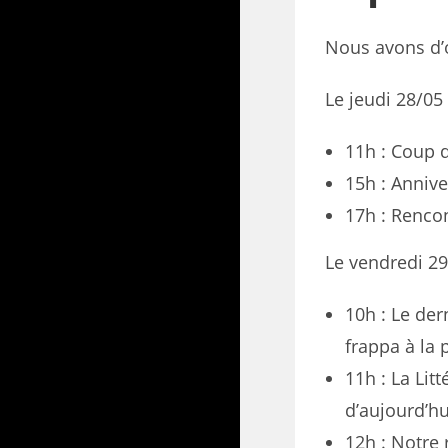
Nous avons d’o
Le jeudi 28/05
11h : Coup 
15h : Annive
17h : Rencon
Le vendredi 2
10h : Le der
frappa à la 
11h : La Lit
d’aujourd’hu
12h : Notre 