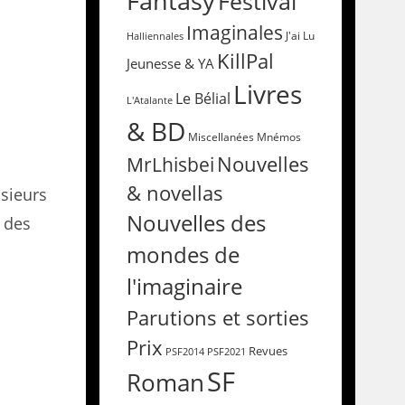
Fantasy
Festival
Imaginales
Halliennales
J'ai Lu
KillPal
Jeunesse & YA
Livres
Le Bélial
L'Atalante
& BD
Miscellanées
Mnémos
Nouvelles
MrLhisbei
& novellas
usieurs
Nouvelles des
e des
mondes de
l'imaginaire
Parutions et sorties
Prix
Revues
PSF2014
PSF2021
SF
Roman