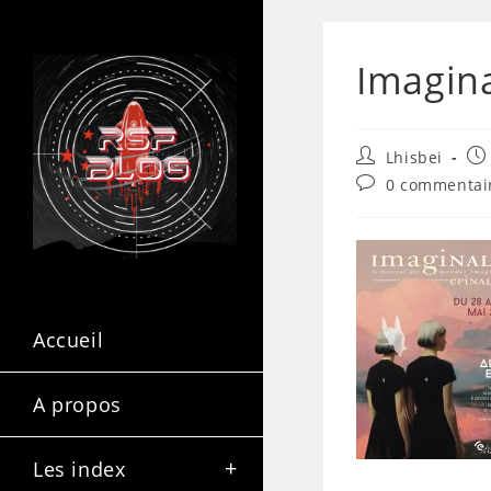
Imagin
Lhisbei
0 commentai
Accueil
A propos
Les index