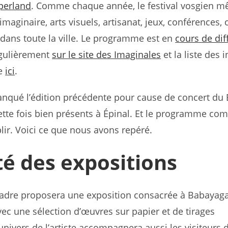
perland
. Comme chaque année, le festival vosgien m
l’imaginaire, arts visuels, artisanat, jeux, conférences,
 dans toute la ville. Le programme est en
cours de dif
égulièrement
sur le site des Imaginales
et la liste des i
le
ici
.
nqué l’édition précédente pour cause de concert du 
ette fois bien présents à Épinal. Et le programme c
lir. Voici ce que nous avons repéré.
té des expositions
 Cadre proposera une exposition consacrée à Babayag
ec une sélection d’œuvres sur papier et de tirages
univers de l’artiste accompagnera aussi les visiteurs 