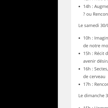
14h : Augmen
? ou Rencon
Le samedi 30/
10h : Imagin
de notre m
15h : Récit 
avenir désir
16h : Sectes
de cerveau
17h : Rencon
Le dimanche 3