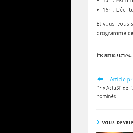
15h : Homma
16h : L’écri
Et vous, vous s
programme cet
ÉTIQUETTES
:
FESTIVAL
,
Article p
Prix ActuSF de l
nominés
VOUS DEVRI