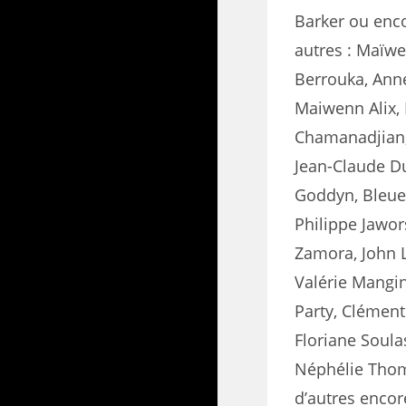
Barker ou enco
autres : Maïwe
Berrouka, Ann
Maiwenn Alix, 
Chamanadjian, 
Jean-Claude Du
Goddyn, Bleuen
Philippe Jawors
Zamora, John L
Valérie Mangin
Party, Clément 
Floriane Soula
Néphélie Thom
d’autres encor