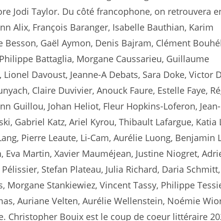
re Jodi Taylor. Du côté francophone, on retrouvera e
nn Alix, François Baranger, Isabelle Bauthian, Karim
e Besson, Gaël Aymon, Denis Bajram, Clément Bouhél
Philippe Battaglia, Morgane Caussarieu, Guillaume
Lionel Davoust, Jeanne-A Debats, Sara Doke, Victor D
nyach, Claire Duvivier, Anouck Faure, Estelle Faye, Ré
n Guillou, Johan Heliot, Fleur Hopkins-Loferon, Jean-
ki, Gabriel Katz, Ariel Kyrou, Thibault Lafargue, Katia
ang, Pierre Leaute, Li-Cam, Aurélie Luong, Benjamin 
, Eva Martin, Xavier Mauméjean, Justine Niogret, Adri
Pélissier, Stefan Plateau, Julia Richard, Daria Schmitt,
s, Morgane Stankiewiez, Vincent Tassy, Philippe Tessie
as, Auriane Velten, Aurélie Wellenstein, Noémie Wior
e. Christopher Bouix est le coup de coeur littéraire 20