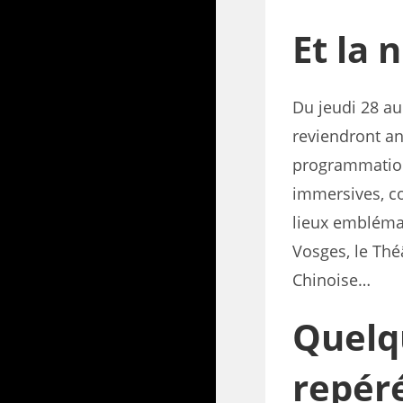
Et la n
Du jeudi 28 a
reviendront an
programmation
immersives, con
lieux emblémati
Vosges, le Thé
Chinoise…
Quelq
repér