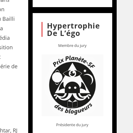
on
 Bailli
Hypertrophie
La
De L’égo
édia
Membre du jury
ition
t
série de
Présidente du jury
htar, RJ