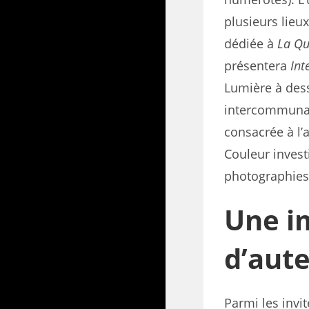
plusieurs lieux
dédiée à
La Qu
présentera
In
Lumière à dess
intercommunal
consacrée à l’a
Couleur investi
photographies 
Une i
d’aute
Parmi les invi