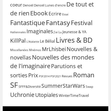
De tout et
coeur
Denoël
Denoël Lunes d'encre
de rien
Ebook
Ecrire
Essai
Fantasy
Fantastique
Festival
Imaginales
Jeunesse & YA
Halliennales
J'ai Lu
Livres & BD
KillPal
Le Bélial
L'Atalante
Nouvelles &
MrLhisbei
Miscellanées
Mnémos
Nouvelles des mondes
novellas
de l'imaginaire
Parutions et
Roman
sorties
Prix
Revues
PSF2014
PSF2021
SF
SummerStarWars
SFFF&Diversité
Swap
Uchronie
Utopiales
WinterTimeTravel