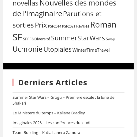
Nouvelles des mondes
novellas
de l'imaginaire
Parutions et
Roman
sorties
Prix
Revues
PSF2014
PSF2021
SF
SummerStarWars
SFFF&Diversité
Swap
Uchronie
Utopiales
WinterTimeTravel
Derniers Articles
Summer Star Wars – Grogu – Première escale : la lune de
Shakari
Le Ministère du temps – Kaliane Bradley
Imaginales 2026 – Les conférences du jeudi
Team Building – Katia Lanero Zamora