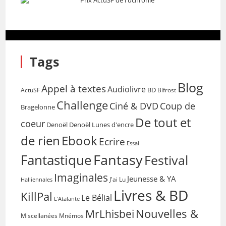
Tags
Blog
Appel à textes
Audiolivre
BD
Bifrost
ActuSF
Challenge
Coup de
Ciné & DVD
Bragelonne
De tout et
coeur
Denoël
Denoël Lunes d'encre
de rien
Ebook
Ecrire
Essai
Fantasy
Fantastique
Festival
Imaginales
Jeunesse & YA
Halliennales
J'ai Lu
Livres & BD
KillPal
Le Bélial
L'Atalante
Nouvelles &
MrLhisbei
Miscellanées
Mnémos