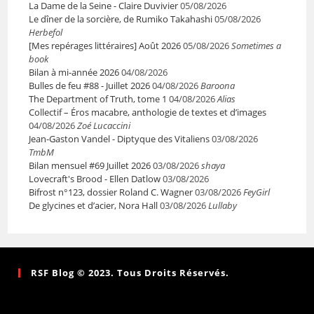
La Dame de la Seine - Claire Duvivier
05/08/2026
Le dîner de la sorcière, de Rumiko Takahashi
05/08/2026
Herbefol
[Mes repérages littéraires] Août 2026
05/08/2026
Sometimes a
book
Bilan à mi-année 2026
04/08/2026
Bulles de feu #88 - Juillet 2026
04/08/2026
Baroona
The Department of Truth, tome 1
04/08/2026
Alias
Collectif – Éros macabre, anthologie de textes et d’images
04/08/2026
Zoé Lucaccini
Jean-Gaston Vandel - Diptyque des Vitaliens
03/08/2026
TmbM
Bilan mensuel #69 Juillet 2026
03/08/2026
shaya
Lovecraft's Brood - Ellen Datlow
03/08/2026
Bifrost n°123, dossier Roland C. Wagner
03/08/2026
FeyGirl
De glycines et d’acier, Nora Hall
03/08/2026
Lullaby
RSF Blog © 2023. Tous Droits Réservés.