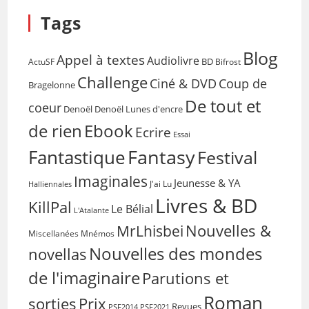
Tags
Blog
Appel à textes
Audiolivre
BD
Bifrost
ActuSF
Challenge
Coup de
Ciné & DVD
Bragelonne
De tout et
coeur
Denoël
Denoël Lunes d'encre
de rien
Ebook
Ecrire
Essai
Fantasy
Fantastique
Festival
Imaginales
Jeunesse & YA
Halliennales
J'ai Lu
Livres & BD
KillPal
Le Bélial
L'Atalante
Nouvelles &
MrLhisbei
Miscellanées
Mnémos
Nouvelles des mondes
novellas
de l'imaginaire
Parutions et
Roman
sorties
Prix
Revues
PSF2014
PSF2021