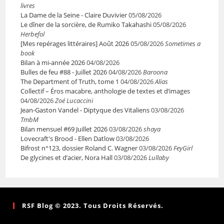
livres
La Dame de la Seine - Claire Duvivier
05/08/2026
Le dîner de la sorcière, de Rumiko Takahashi
05/08/2026
Herbefol
[Mes repérages littéraires] Août 2026
05/08/2026
Sometimes a
book
Bilan à mi-année 2026
04/08/2026
Bulles de feu #88 - Juillet 2026
04/08/2026
Baroona
The Department of Truth, tome 1
04/08/2026
Alias
Collectif – Éros macabre, anthologie de textes et d’images
04/08/2026
Zoé Lucaccini
Jean-Gaston Vandel - Diptyque des Vitaliens
03/08/2026
TmbM
Bilan mensuel #69 Juillet 2026
03/08/2026
shaya
Lovecraft's Brood - Ellen Datlow
03/08/2026
Bifrost n°123, dossier Roland C. Wagner
03/08/2026
FeyGirl
De glycines et d’acier, Nora Hall
03/08/2026
Lullaby
RSF Blog © 2023. Tous Droits Réservés.