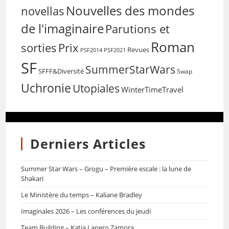
Nouvelles des mondes
novellas
de l'imaginaire
Parutions et
Roman
sorties
Prix
Revues
PSF2014
PSF2021
SF
SummerStarWars
SFFF&Diversité
Swap
Uchronie
Utopiales
WinterTimeTravel
Derniers Articles
Summer Star Wars – Grogu – Première escale : la lune de
Shakari
Le Ministère du temps – Kaliane Bradley
Imaginales 2026 – Les conférences du jeudi
Team Building – Katia Lanero Zamora