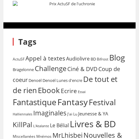
Tags
Blog
Appel à textes
Audiolivre
BD
Bifrost
ActuSF
Challenge
Coup de
Ciné & DVD
Bragelonne
De tout et
coeur
Denoël
Denoël Lunes d'encre
de rien
Ebook
Ecrire
Essai
Fantasy
Fantastique
Festival
Imaginales
Jeunesse & YA
Halliennales
J'ai Lu
Livres & BD
KillPal
Le Bélial
L'Atalante
Nouvelles &
MrLhisbei
Miscellanées
Mnémos