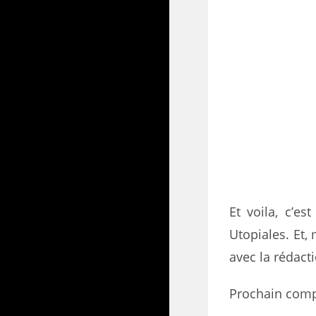
Et voila, c’es
Utopiales. Et,
avec la rédact
Prochain compt