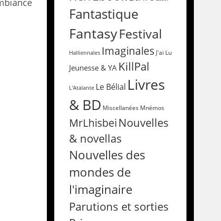
mbiance
Fantastique
Fantasy
Festival
Imaginales
Halliennales
J'ai Lu
KillPal
Jeunesse & YA
Livres
Le Bélial
L'Atalante
& BD
Miscellanées
Mnémos
Nouvelles
MrLhisbei
& novellas
Nouvelles des
mondes de
l'imaginaire
Parutions et sorties