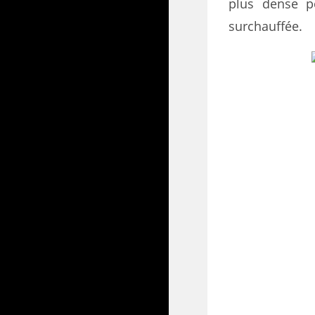
plus dense p
surchauffée.