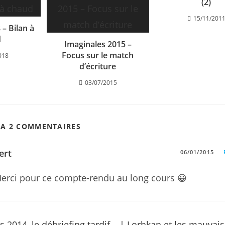
(2)
15/11/201
 – Bilan à
d
Imaginales 2015 –
Focus sur le match
018
d’écriture
03/07/2015
 A 2 COMMENTAIRES
ert
06/01/2015
erci pour ce compte-rendu au long cours 😀
s 2014, le débriefing tardif… | Lorhkan et les mauvai