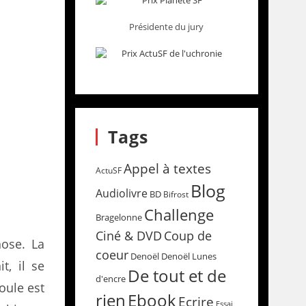
Présidente du jury
Tags
Appel à textes
ActuSF
Blog
Audiolivre
BD
Bifrost
Challenge
Bragelonne
Coup de
Ciné & DVD
hose. La
coeur
Denoël
Denoël Lunes
t, il se
De tout et de
d'encre
oule est
rien
Ebook
Ecrire
Essai