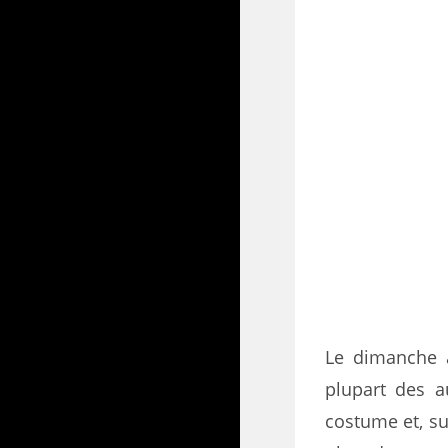
Le dimanche a
plupart des au
costume et, su