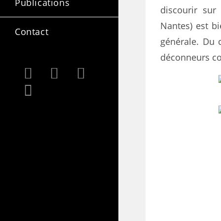
Publications
discourir sur
Nantes) est bi
Contact
générale. Du c
déconneurs co