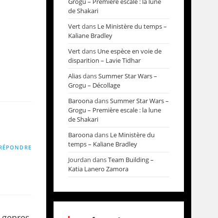
Grogu – Première escale : la lune
de Shakari
1
Vert
dans
Le Ministère du temps –
Kaliane Bradley
Vert
dans
Une espèce en voie de
disparition – Lavie Tidhar
Alias
dans
Summer Star Wars –
Grogu – Décollage
Baroona
dans
Summer Star Wars –
Grogu – Première escale : la lune
de Shakari
Baroona
dans
Le Ministère du
temps – Kaliane Bradley
RÉPONDRE
Jourdan
dans
Team Building –
Katia Lanero Zamora
s genres