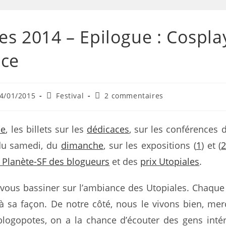
es 2014 – Epilogue : Cospla
ce
4/01/2015
Festival
2 commentaires
ue
, les billets sur les
dédicaces
, sur les conférences
du samedi, du
dimanche
, sur les expositions (
1
) et (
 Planète-SF des blogueurs
et des
prix Utopiales
.
 vous bassiner sur l’ambiance des Utopiales. Chaque 
l à sa façon. De notre côté, nous le vivons bien, mer
blogopotes, on a la chance d’écouter des gens inté