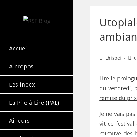
Utopial
ambian
Accueil
Lhisbei
0
A propos
Lire le
prolog
Les index
du
vendredi
, 
remise du prix
La Pile à Lire (PAL)
Je ne vais pas
Ailleurs
vit ce festiva
retrouve des 