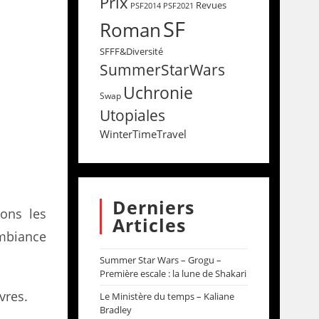
Prix
Revues
PSF2014
PSF2021
SF
Roman
SFFF&Diversité
SummerStarWars
Uchronie
Swap
Utopiales
WinterTimeTravel
Derniers
tons les
Articles
ambiance
Summer Star Wars – Grogu –
Première escale : la lune de Shakari
vres.
Le Ministère du temps – Kaliane
Bradley