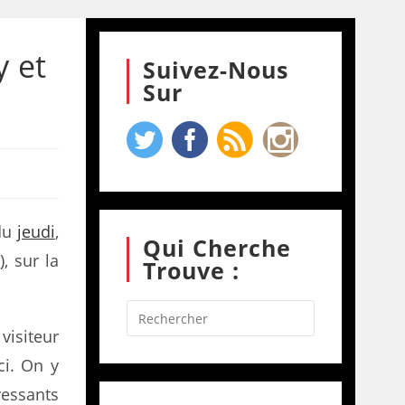
y et
Suivez-Nous
Sur
 du
jeudi
,
Qui Cherche
2
), sur la
Trouve :
visiteur
ci. On y
ressants