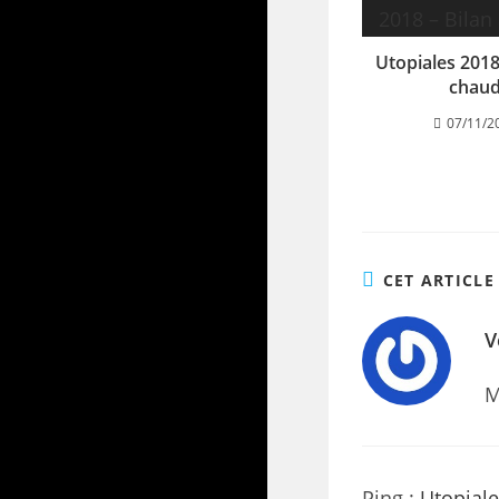
Utopiales 2018
chau
07/11/2
CET ARTICLE
V
M
Ping :
Utopiale