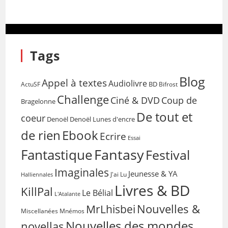
Tags
Blog
Appel à textes
Audiolivre
BD
Bifrost
ActuSF
Challenge
Coup de
Ciné & DVD
Bragelonne
De tout et
coeur
Denoël
Denoël Lunes d'encre
de rien
Ebook
Ecrire
Essai
Fantasy
Fantastique
Festival
Imaginales
Jeunesse & YA
Halliennales
J'ai Lu
Livres & BD
KillPal
Le Bélial
L'Atalante
Nouvelles &
MrLhisbei
Miscellanées
Mnémos
Nouvelles des mondes
novellas