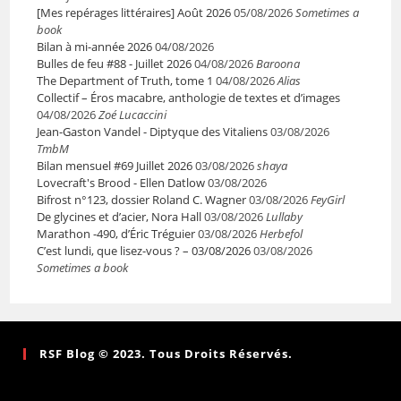
[Mes repérages littéraires] Août 2026
05/08/2026
Sometimes a
book
Bilan à mi-année 2026
04/08/2026
Bulles de feu #88 - Juillet 2026
04/08/2026
Baroona
The Department of Truth, tome 1
04/08/2026
Alias
Collectif – Éros macabre, anthologie de textes et d’images
04/08/2026
Zoé Lucaccini
Jean-Gaston Vandel - Diptyque des Vitaliens
03/08/2026
TmbM
Bilan mensuel #69 Juillet 2026
03/08/2026
shaya
Lovecraft's Brood - Ellen Datlow
03/08/2026
Bifrost n°123, dossier Roland C. Wagner
03/08/2026
FeyGirl
De glycines et d’acier, Nora Hall
03/08/2026
Lullaby
Marathon -490, d’Éric Tréguier
03/08/2026
Herbefol
C’est lundi, que lisez-vous ? – 03/08/2026
03/08/2026
Sometimes a book
RSF Blog © 2023. Tous Droits Réservés.