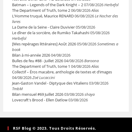
Batman – Legends of the Dark Knight – 2
07/08/2026
Herbefol
The Department of Truth, tome 2
06/08/2026
Alias
L’Homme truqué, Maurice RENARD
06/08/2026
Le Nocher des
livres
La Dame de la Seine - Claire Duvivier
05/08/2026
Le dîner de la sorcière, de Rumiko Takahashi
05/08/2026
Herbefol
[Mes repérages littéraires] Août 2026
05/08/2026
Sometimes a
book
Bilan à mi-année 2026
04/08/2026
Bulles de feu #88 - Juillet 2026
04/08/2026
Baroona
The Department of Truth, tome 1
04/08/2026
Alias
Collectif – Éros macabre, anthologie de textes et d’images
04/08/2026
Zoé Lucaccini
Jean-Gaston Vandel - Diptyque des Vitaliens
03/08/2026
TmbM
Bilan mensuel #69 Juillet 2026
03/08/2026
shaya
Lovecraft's Brood - Ellen Datlow
03/08/2026
RSF Blog © 2023. Tous Droits Réservés.