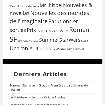
Nouvelles &
MrLhisbei
Miscellanées
Mnémos
Nouvelles des mondes
novellas
de l'imaginaire
Parutions et
Roman
sorties
Prix
Revues
PSF2014
PSF2021
SF
SummerStarWars
SFFF&Diversité
Swap
Uchronie
Utopiales
WinterTimeTravel
Derniers Articles
Summer Star Wars – Grogu – Première escale : la lune de
Shakari
Le Ministère du temps – Kaliane Bradley
Imaginales 2026 – Les conférences du jeudi