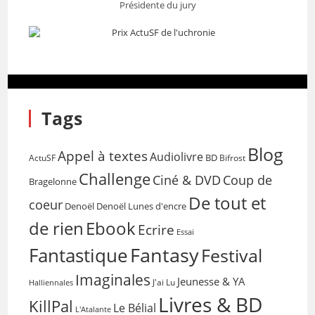
Présidente du jury
Tags
Blog
Appel à textes
Audiolivre
BD
Bifrost
ActuSF
Challenge
Coup de
Ciné & DVD
Bragelonne
De tout et
coeur
Denoël
Denoël Lunes d'encre
de rien
Ebook
Ecrire
Essai
Fantasy
Fantastique
Festival
Imaginales
Jeunesse & YA
Halliennales
J'ai Lu
Livres & BD
KillPal
Le Bélial
L'Atalante