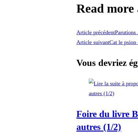
Read more a
Article précédent
Parutions 
Article suivant
Cat le psion
Vous devriez é
Foire du livre 
autres (1/2)