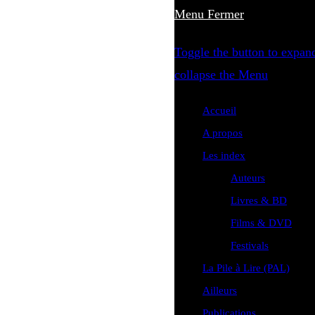
Menu
Fermer
Toggle the button to expan
collapse the Menu
Accueil
A propos
Les index
Auteurs
Livres & BD
Films & DVD
Festivals
La Pile à Lire (PAL)
Ailleurs
Publications