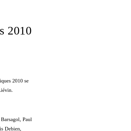
es 2010
niques 2010 se
iévin.
 Barsagol, Paul
is Debien,