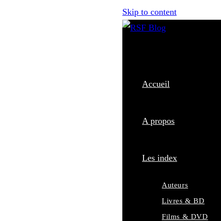
Skip to content
Accueil
A propos
Les index
Auteurs
Livres & BD
Films & DVD